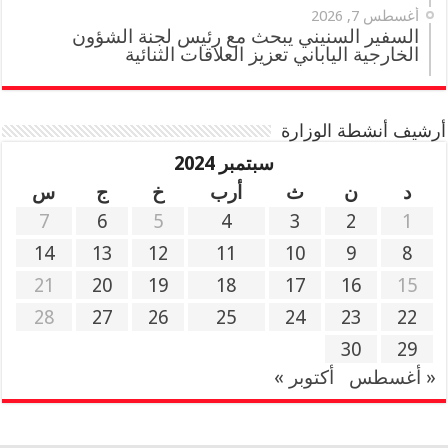
أغسطس 7, 2026
السفير السنيني يبحث مع رئيس لجنة الشؤون
الخارجية الياباني تعزيز العلاقات الثنائية
أرشيف أنشطة الوزارة
سبتمبر 2024
د
ن
ث
أرب
خ
ج
س
7
6
5
4
3
2
1
14
13
12
11
10
9
8
21
20
19
18
17
16
15
28
27
26
25
24
23
22
30
29
« أغسطس
أكتوبر »