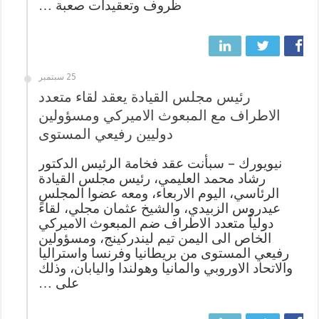
ظروف وتعقيدات صعبة …
25 سبتمبر
رئيس مجلس القيادة يعقد لقاء متعدد
الاطراف مع المبعوث الاميركي ومسؤولين
دوليين رفيعي المستوى
نيويورك – سبأنت عقد فخامة الرئيس الدكتور
رشاد محمد العليمي، رئيس مجلس القيادة
الرئاسي، اليوم الاربعاء، ومعه عضوا المجلس
عيدروس الزبيدي، والشيخ عثمان مجلي، لقاءً
دولياً متعدد الاطراف ضم المبعوث الاميركي
الخاص الى اليمن تيم ليندركينج، ومسؤولين
رفيعي المستوى من بريطانيا وفرنسا واستراليا
والاتحاد الاوروبي والمانيا وهولندا واليابان، وذلك
على …