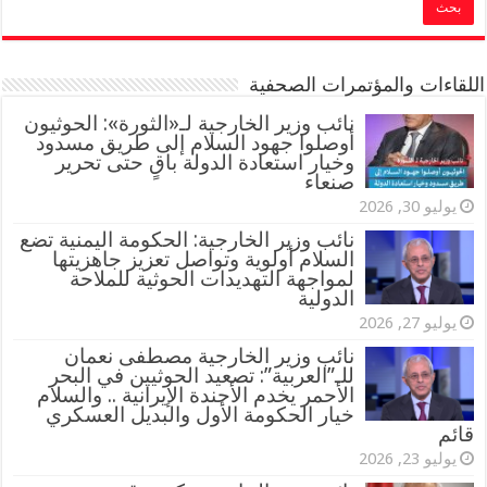
اللقاءات والمؤتمرات الصحفية
‏نائب وزير الخارجية لـ«الثورة»: الحوثيون
أوصلوا جهود السلام إلى طريق مسدود
وخيار استعادة الدولة باقٍ حتى تحرير
صنعاء
يوليو 30, 2026
نائب وزير الخارجية: الحكومة اليمنية تضع
السلام أولوية وتواصل تعزيز جاهزيتها
لمواجهة التهديدات الحوثية للملاحة
الدولية
يوليو 27, 2026
نائب وزير الخارجية مصطفى نعمان
للـ”العربية”: تصعيد الحوثيين في البحر
الأحمر يخدم الأجندة الإيرانية .. والسلام
خيار الحكومة الأول والبديل العسكري
قائم
يوليو 23, 2026