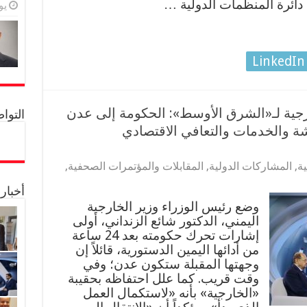
س دائرة المنظمات الدولية …
يولي
LinkedIn
جية لـ«الشرق الأوسط»: الحكومة إلى عدن
التواصل 
شة والخدمات والتعافي الاقتصادي
ية
,
المشاركات الدولية
,
المقابلات والمؤتمرات الصحفية
,
أخبار
وضع رئيس الوزراء وزير الخارجية
اليمني، الدكتور شائع الزنداني، أولى
إشارات تحرك حكومته بعد 24 ساعة
من أدائها اليمين الدستورية، قائلاً إن
وجهتها المقبلة ستكون عدن؛ وفي
وقت قريب. كما علل احتفاظه بحقيبة
«الخارجية» بأنه «لاستكمال العمل