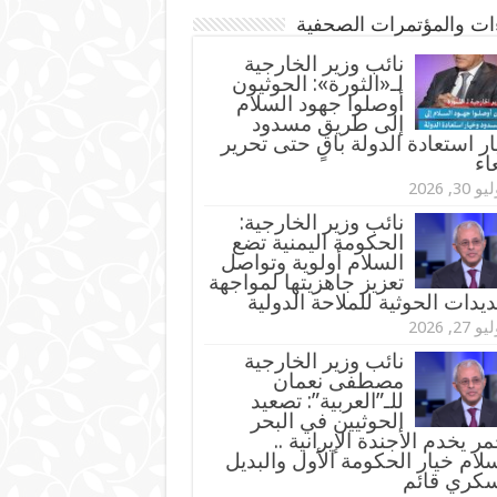
ءات والمؤتمرات الصحفية
‏نائب وزير الخارجية
لـ«الثورة»: الحوثيون
أوصلوا جهود السلام
إلى طريق مسدود
ر استعادة الدولة باقٍ حتى تحرير
اء
و 30, 2026
نائب وزير الخارجية:
الحكومة اليمنية تضع
السلام أولوية وتواصل
تعزيز جاهزيتها لمواجهة
ديدات الحوثية للملاحة الدولية
و 27, 2026
نائب وزير الخارجية
مصطفى نعمان
للـ”العربية”: تصعيد
الحوثيين في البحر
مر يخدم الأجندة الإيرانية ..
لام خيار الحكومة الأول والبديل
سكري قائم