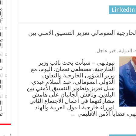
ا
م
LinkedIn
إل
ته
أغ
ارجية الصومالي تعزيز التنسيق الامني بين
ال
تع
ال
 الدولية
,
خبر عاجل
أغ
ا
نيودلهي – سبأنت بحث نائب وزير
ر
الخارجية، مصطفى نعمان، اليوم، مع
وزير الشؤون الخارجية والتعاون
أغ
الدولي الصومالي، عبد السلام عبدي،
ال
ال
سبل تعزيز وتطوير التنسيق الأمني بين
البلدين. وناقش الجانبان على هامش
أغ
مشاركتهما في أعمال الاجتماع الثاني
ا
لوزراء خارجية الدول العربية والهند
لج
هي، قضايا الامن الاقليمي …
تع