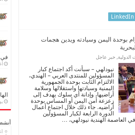
LinkedIn
زام بوحدة اليمن وسيادته ويدين هجمات
بحرية
في 
 الدولية
,
خبر عاجل
أغس
نيودلهي – سبأنت أكد اجتماع كبار
المسؤولين للمنتدى العربي – الهندي،
الالتزام الثابت بوحدة الجمهورية
اليمنية وسيادتها واستقلالها وسلامة
أراضيها، وإدانة أي سلوك يهدف إلى
اله
زعزعة أمن اليمن أو المساس بوحدة
يولي
أراضيه. جاء ذلك خلال اجتماع أعمال
الدورة الرابعة لكبار المسؤولين
في العاصمة الهندية نيودلهي، …
أنشطة
أغ