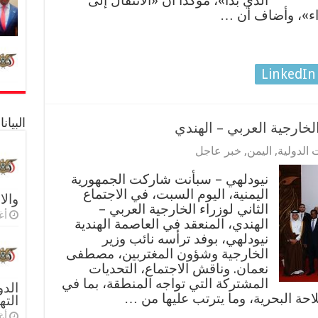
الذي بدأ»، مؤكداً أن «الانتقال إلى
اء»، وأضاف أن …
LinkedIn
البيا
لخارجية العربي – الهندي
 الدولية
,
اليمن
,
خبر عاجل
نيودلهي – سبأنت شاركت الجمهورية
اليمنية، اليوم السبت، في الاجتماع
والا
الثاني لوزراء الخارجية العربي –
أغس
الهندي، المنعقد في العاصمة الهندية
نيودلهي، بوفد ترأسه نائب وزير
الخارجية وشؤون المغتربين، مصطفى
نعمان. وناقش الاجتماع، التحديات
المشتركة التي تواجه المنطقة، بما في
الدو
احة البحرية، وما يترتب عليها من …
الته
أغس