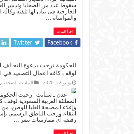
سقوط عدد من الضحايا وتدمير الع
الخارجية في بيان لها تلقته وكالة ا
والمواساة …
اقرأ المزيد
Twitter
Facebook
الحكومة ترحب بدعوة التحالف الع
لوقف كافة اعمال التصعيد في 
يونيو 22, 2020
البيانات الصحفية
,
عدن ـ سبأنت : رحبت الحكومة 
المملكة العربية السعودية لوقف ك
وإعلاء المصلحة العليا للوطن، من خ
انتقاء. ورحب الناطق الرسمي بإسم
رفضه أي ممارسات تضر …
اقرأ المزيد