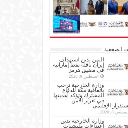
نات الصحفية
اليمن يدين استهداف
إيران ناقلة نفط إماراتية
في مضيق هرمز
أغسطس 9, 2026
وزارة الخارجية ترحب
باتفاقية مكة للدفاع
المشترك وتؤكد أهميتها
في تعزيز الأمن
ستقرار الإقليمي
طس 8, 2026
وزارة الخارجية تدين
اعتداءات مليشيات