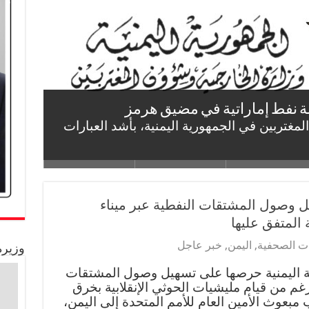
ريكي تنفيذ المرحلة الثانية من خطة
 مكة للدفاع المشترك وتؤكد أهميتها في
 مليشيات الحوثي الارهابية على السعودية
ي
 السفينة التجارية الهندية
لة نفط إماراتية في مضيق هرمز
السبيل الوحيد لإنهاء التهديد الإرهابي
مغتربين بالجمهورية اليمنية بإعلان اتفاقية
 وصول المشتقات النفطية عبر ميناء
 المتفق عليها
نات الصحفية
,
اليمن
,
خبر عاجل
وزيرة
ة اليمنية حرصها على تسهيل وصول المشتقات
رغم من قيام مليشيات الحوثي الإنقلابية بخرق
 مبعوث الأمين العام للأمم المتحدة إلى اليمن،