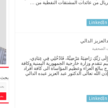
LinkedIn
العزيز الدالي
ت الصحفية
ي إِلَى رَبِّكِ رَاضِيَةً مَرْضِيَّةً، فَادْخُلِي فِي عِبَادِي،
ظيم تتقدم وزارة خارجية الجمهورية اليمنية وكافة
 ببالغ العزاء وعظيم المؤاساة الى كافة أفراد
ن الله تعالى الدكتور عبد العزيز عبده الدالي
بحث
LinkedIn