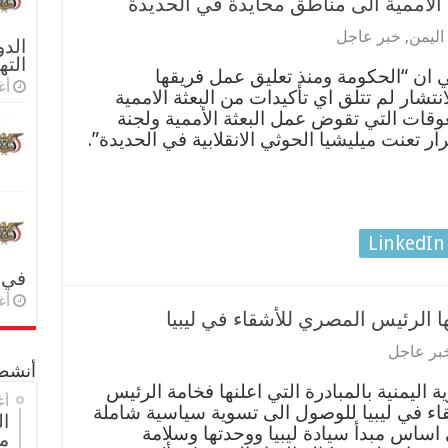
الأممية الى مناطق محايدة في الحديدة
اليمن
,
خبر عاجل
الدو
الته
 ان “الحكومة ومنذ تعليق عمل فريقها
أغس
تشار لم تتلق اي تأكيدات من البعثة الاممية
وقات التي تقوض عمل البعثة الأممية ولجنة
ر تعنت ميليشيا الحوثي الانقلابية في الحديدة”.
LinkedIn
في 
أغس
ها الرئيس المصري للأشقاء في ليبيا
بر عاجل
أنشطة
ليمنية بالمبادرة التي اعلنها فخامة الرئيس
أغ
ء في ليبيا للوصول الى تسوية سياسية شاملة
ا
 اساس مبدأ سيادة ليبيا ووحدتها وسلامة
م