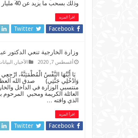
وذلك بسحب ما يزيد عن 40 مليار ريال من عائدات المشتقات النفطية من …
اقرأ المزيد
Twitter
Facebook
وزارة الخارجية تنعي الدكتور عبد
أغسطس 7, 2020
الأخبار
,
البيانا
يَا أَيَّتُهَا النَّفْسُ الْمُطْمَئِنَّةُ، ارْجِعِ
وَادْخُلِي جَنَّتِي) صدق الله الع
منتسبي الوزارة في الداخل والخارج
العائلة الكريمة ومحبي المرحوم بإذ
الذي وافته …
اقرأ المزيد
Twitter
Facebook