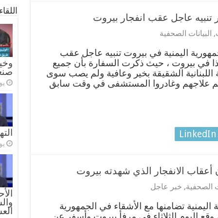
اللقا
 تنبيه عاجل عقب انفجار بيروت
,
البيانات الصحفية
هورية اليمنية في بيروت تنبيه عاجل عقب
ذا في بيروت ، حيث ذكرت السفارة بأن جميع
وخيا
صنع
ية اللبنانية الشقيقة بخير وعافية ولم يصب سوى
تم علاجهم وغادروا المستشفى في وقت سابق
يولي
الته
LinkedIn
يولي
 أعقاب الانفجار الذي شهدته بيروت
ت الصحفية
,
خبر عاجل
الأح
والس
اليمنية تضامنها مع الأشقاء في الجمهورية
الع
ي وقع اليوم الثلاثاء في مرفأ بيروت وأسفر عن