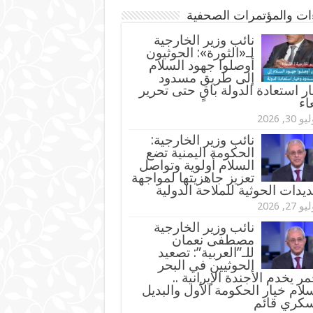
ءات والمؤتمرات الصحفية
‏نائب وزير الخارجية
لـ«الثورة»: الحوثيون
أوصلوا جهود السلام
إلى طريق مسدود
ر استعادة الدولة باقٍ حتى تحرير
اء
و 30, 2026
نائب وزير الخارجية:
الحكومة اليمنية تضع
السلام أولوية وتواصل
تعزيز جاهزيتها لمواجهة
ديدات الحوثية للملاحة الدولية
و 27, 2026
نائب وزير الخارجية
مصطفى نعمان
للـ”العربية”: تصعيد
الحوثيين في البحر
مر يخدم الأجندة الإيرانية ..
لام خيار الحكومة الأول والبديل
سكري قائم