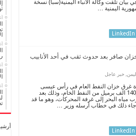
 بيان تلقت وكالة الانباء اليمنية(سبأ) نسخة
إل
هورية اليمنية …
ته
أغ
ال
تع
LinkedIn
ال
أغ
ا
ر
خزان صافر بعد حدوث ثقب في أحد الأنابيب
أغ
ال
ليمن
,
خبر عاجل
ال
ة غرق خزان النفط العام في رأس عيسى
أغ
ا
“صافر” والذي يحوي على مليون و140 الف برميل من النفط الخام، وذلك بعد
لج
 مياه البحر إلى غرفة المحركات، وهو ما قد
تع
. جاء ذلك في خطاب أرسله وزير …
أرشيف
LinkedIn