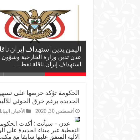
اليمن يرحب بإعلان الرئيس الأم
وزارة الخارجية ترحب باتفاقية
وزارة الخارجية تدين اعتداءات
السلام الشاملة في قطاع غزة
تعزيز الأمن والاستقرار الإقليم
اليمن يدين الهجوم الارهابي على
اليمن يدين استهداف إيران ناق
وتؤكد أن دعم الدولة اليمنية هو 
عدن ترحب وزارة الخارجية وشؤون ال
مكة للدفاع المشترك …
الحكومة تؤكد حرصها على تسهيل
الحديدة برغم خرق الحوثي للآلية
أغسطس 30, 2020
الأخبار
,
البيا
عدن – سبأنت : أكدت الحكوم
النفطية عبر ميناء الحديدة على ال
الآلية المتفق عليها سابقا مع مكتب