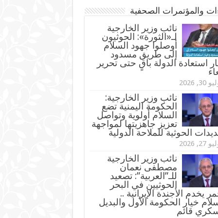
ءات والمؤتمرات الصحفية
‏نائب وزير الخارجية
لـ«الثورة»: الحوثيون
أوصلوا جهود السلام
إلى طريق مسدود
ر استعادة الدولة باقٍ حتى تحرير
اء
و 30, 2026
نائب وزير الخارجية:
الحكومة اليمنية تضع
السلام أولوية وتواصل
تعزيز جاهزيتها لمواجهة
ديدات الحوثية للملاحة الدولية
و 27, 2026
نائب وزير الخارجية
مصطفى نعمان
للـ”العربية”: تصعيد
الحوثيين في البحر
مر يخدم الأجندة الإيرانية ..
لام خيار الحكومة الأول والبديل
سكري قائم