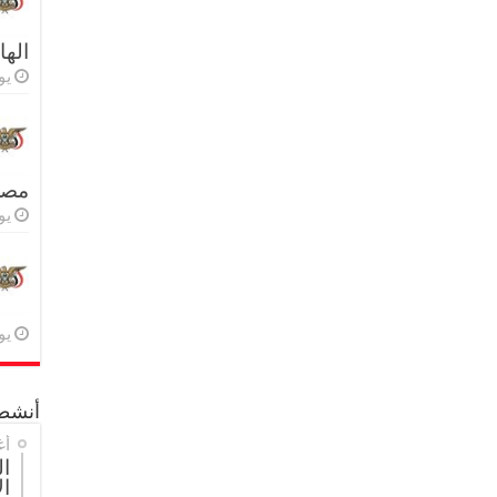
اله
يولي
مصر 
يولي
يولي
أنشطة
أغ
ال
ال