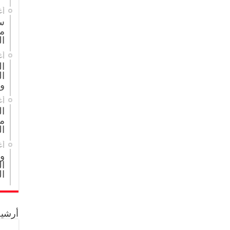
أغ
س
م
ال
أغ
ا
ال
و
أغ
ا
مج
ال
أغ
و
ال
ال
أرشيف