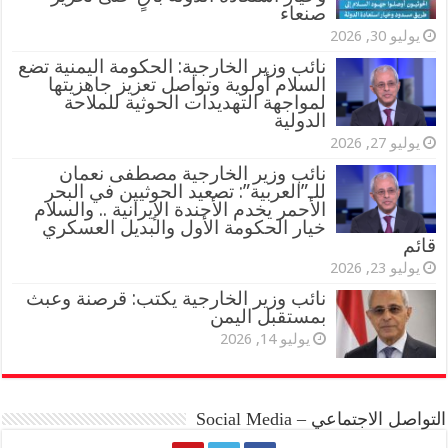
صنعاء
يوليو 30, 2026
نائب وزير الخارجية: الحكومة اليمنية تضع
السلام أولوية وتواصل تعزيز جاهزيتها
لمواجهة التهديدات الحوثية للملاحة
الدولية
يوليو 27, 2026
نائب وزير الخارجية مصطفى نعمان
للـ”العربية”: تصعيد الحوثيين في البحر
الأحمر يخدم الأجندة الإيرانية .. والسلام
خيار الحكومة الأول والبديل العسكري
قائم
يوليو 23, 2026
نائب وزير الخارجية يكتب: قرصنة وعبث
بمستقبل اليمن
يوليو 14, 2026
التواصل الاجتماعي – Social Media