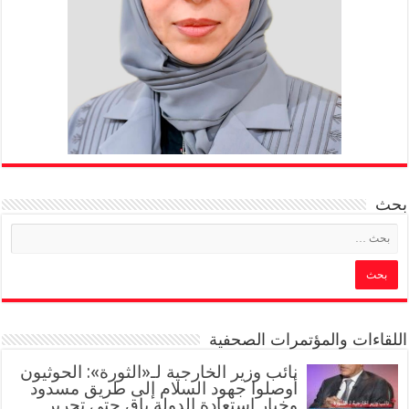
بحث
اللقاءات والمؤتمرات الصحفية
‏نائب وزير الخارجية لـ«الثورة»: الحوثيون
أوصلوا جهود السلام إلى طريق مسدود
وخيار استعادة الدولة باقٍ حتى تحرير