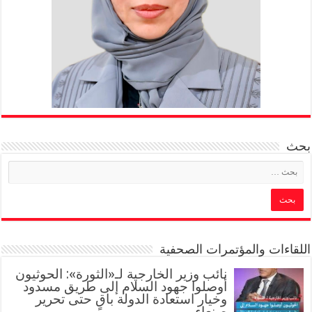
بحث
اللقاءات والمؤتمرات الصحفية
‏نائب وزير الخارجية لـ«الثورة»: الحوثيون
أوصلوا جهود السلام إلى طريق مسدود
وخيار استعادة الدولة باقٍ حتى تحرير
صنعاء