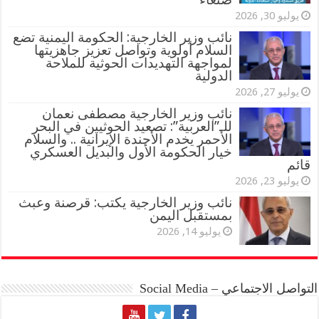
يوليو 30, 2026
نائب وزير الخارجية: الحكومة اليمنية تضع
السلام أولوية وتواصل تعزيز جاهزيتها
لمواجهة التهديدات الحوثية للملاحة
الدولية
يوليو 27, 2026
نائب وزير الخارجية مصطفى نعمان
للـ”العربية”: تصعيد الحوثيين في البحر
الأحمر يخدم الأجندة الإيرانية .. والسلام
خيار الحكومة الأول والبديل العسكري
قائم
يوليو 23, 2026
نائب وزير الخارجية يكتب: قرصنة وعبث
بمستقبل اليمن
يوليو 14, 2026
التواصل الاجتماعي – Social Media