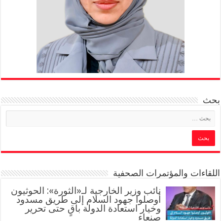
بحث
اللقاءات والمؤتمرات الصحفية
‏نائب وزير الخارجية لـ«الثورة»: الحوثيون
أوصلوا جهود السلام إلى طريق مسدود
وخيار استعادة الدولة باقٍ حتى تحرير
صنعاء