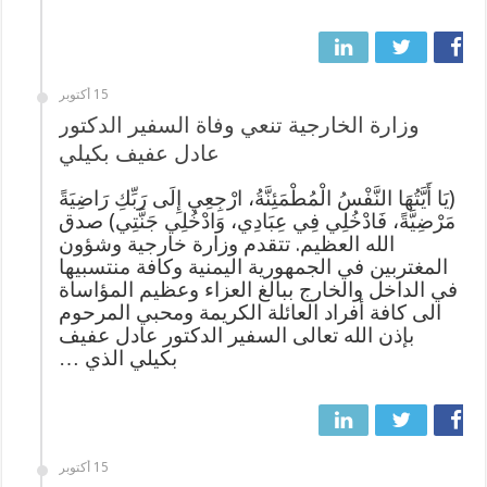
15 أكتوبر
وزارة الخارجية تنعي وفاة السفير الدكتور
عادل عفيف بكيلي
(يَا أَيَّتُهَا النَّفْسُ الْمُطْمَئِنَّةُ، ارْجِعِي إِلَى رَبِّكِ رَاضِيَةً
مَرْضِيَّةً، فَادْخُلِي فِي عِبَادِي، وَادْخُلِي جَنَّتِي) صدق
الله العظيم. تتقدم وزارة خارجية وشؤون
المغتربين في الجمهورية اليمنية وكافة منتسبيها
في الداخل والخارج ببالغ العزاء وعظيم المؤاساة
الى كافة أفراد العائلة الكريمة ومحبي المرحوم
بإذن الله تعالى السفير الدكتور عادل عفيف
بكيلي الذي …
15 أكتوبر