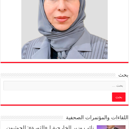
بحث
اللقاءات والمؤتمرات الصحفية
‏نائب وزير الخارجية لـ«الثورة»: الحوثيون