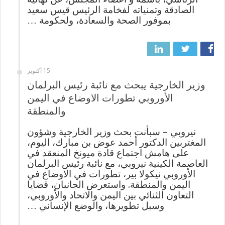
الصادقة وتمنياته لفخامة الرئيس قيس سعيد
بموفور الصحة والسعادة، ولحكومة …
15 أكتوبر
وزير الخارجية يبحث مع نائبة رئيس البرلمان
الأوروبي تطورات الاوضاع في اليمن
والمنطقة
نيروبي – سبأنت بحث وزير الخارجية وشؤون
المغتربين الدكتور أحمد عوض بن مبارك، اليوم،
على هامش اجتماع قادة ميونخ المنعقد في
العاصمة الكينية نيروبي، مع نائبة رئيس البرلمان
الأوروبي نيكولا بير، تطورات في الاوضاع في
اليمن والمنطقة. واستعرض الجانبان، قضايا
التعاون الثنائي بين اليمن والاتحاد والأوروبي،
وسبل تطويرها، والوضع الإنساني …