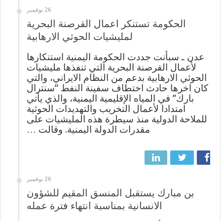
26 نوفمبر
الحكومة تستنكر اعمال القرصنة البحرية
لمليشيات الحوثي الارهابية
عدن ـ سبأنت جددت الحكومة اليمنية استنكارها
لأعمال القرصنة البحرية التي تنفذها مليشيات
الحوثي الارهابية بدعم من النظام الايراني، والتي
كان اخرها حادث اختطاف سفينة النفط “سنترال
بارك” في المياه الإقليمية اليمنية، والذي يأتي
امتدادا لأعمال التخريب والتهديدات الحوثية
للملاحة الدولية منذ سيطرة هذه المليشيات على
مقدرات الدولة اليمنية. وقالت …
26 نوفمبر
بن مبارك يستقبل المنسق المقيم للشؤون
الانسانية بمناسبة انتهاء فترة عمله