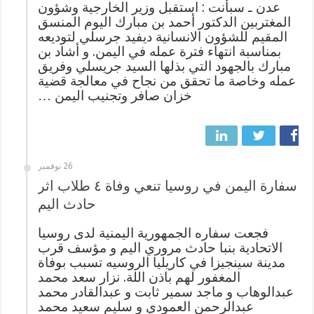
عدن ـ سبأنت : استقبل وزير الخارجية وشؤون
المغتربين الدكتور أحمد بن مبارك اليوم المنسق
المقيم للشؤون الانسانية ديفيد جرسلي لتوديعه
بمناسبة انتهاء فترة عمله في اليمن. و أشاد بن
مبارك بالجهود التي بذلها السيد جريسلي وفريق
عمله وخاصة ما تحقق من نجاح في معالجة قضية
خزان صافر وتجنيب اليمن …
26 نوفمبر
سفارة اليمن في روسيا تنعي وفاة ٤ طلاب اثر
حادث اليم
فجعت سفاره الجمهورية اليمنية لدى روسيا
الاتحادية بنبا حادث مروري اليم و مؤسف قرب
مدينة سينجيزا في كاريليا الروسيه تسبب بوفاة
المغفور لهم باذن اللة. نزار سعد محمد
عبدالوهاب و ماجد سمير ثابت و عبدالقادر محمد
عبدالرحمن العمودي و سليم سعيد محمد