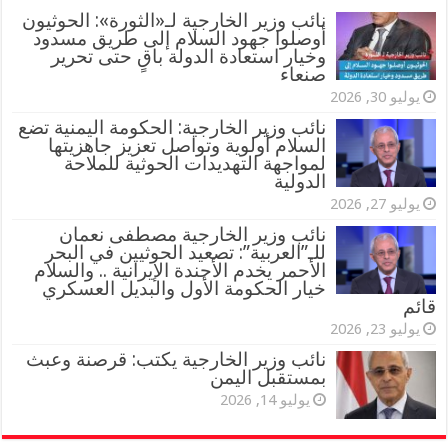
‏نائب وزير الخارجية لـ«الثورة»: الحوثيون
أوصلوا جهود السلام إلى طريق مسدود
وخيار استعادة الدولة باقٍ حتى تحرير
صنعاء
يوليو 30, 2026
نائب وزير الخارجية: الحكومة اليمنية تضع
السلام أولوية وتواصل تعزيز جاهزيتها
لمواجهة التهديدات الحوثية للملاحة
الدولية
يوليو 27, 2026
نائب وزير الخارجية مصطفى نعمان
للـ”العربية”: تصعيد الحوثيين في البحر
الأحمر يخدم الأجندة الإيرانية .. والسلام
خيار الحكومة الأول والبديل العسكري
قائم
يوليو 23, 2026
نائب وزير الخارجية يكتب: قرصنة وعبث
بمستقبل اليمن
يوليو 14, 2026