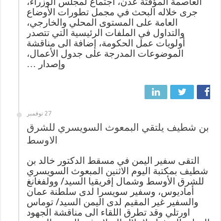
العاصمة المؤقتة عدن، اجتماع لمجلس الوزراء،
جرى خلاله البحث في مجمل تطورات الأوضاع
العامة على المستوى المحلي والخارجي،
والتداول في الملفات الرئيسية التي تتصدر
أولويات عمل الحكومة، إضافة الى مناقشة
الموضوعات المدرجة على جدول الأعمال،
وإصدار …
27 نوفمبر
بن شطيف يلتقي البمعوث السويسري للشرق
الاوسط
التقى سفير اليمن في مسقط الدكتور خالد بن
شطيف بمكتبة اليوم الاثنين المبعوث السويسري
للشرق الأوسط وشمال إفريقيا السيد/ وولفغانغ
أماديوس، وسفير سويسرا لدى سلطنة عمان
والسفير غير المقيم لدى اليمن السيد/ توماس
اورتلي وقد تطرق اللقاء الى مناقشة الجهود