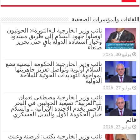
اللقاءات والمؤتمرات الصحفية
‏نائب وزير الخارجية لـ«الثورة»: الحوثيون
أوصلوا جهود السلام إلى طريق مسدود
وخيار استعادة الدولة باقٍ حتى تحرير
صنعاء
يوليو 30, 2026
نائب وزير الخارجية: الحكومة اليمنية تضع
السلام أولوية وتواصل تعزيز جاهزيتها
لمواجهة التهديدات الحوثية للملاحة
الدولية
يوليو 27, 2026
نائب وزير الخارجية مصطفى نعمان
للـ”العربية”: تصعيد الحوثيين في البحر
الأحمر يخدم الأجندة الإيرانية .. والسلام
خيار الحكومة الأول والبديل العسكري
قائم
يوليو 23, 2026
نائب وزير الخارجية يكتب: قرصنة وعبث