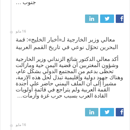
جنوب …
16 مايو
معالي وزير الخارجية لـ«أخبار الخليج»: قمة
البحرين تحوّل نوعي في تاريخ القمم العربية
‬القادة‭ ‬العرب‭ ‬بسبب‭ ‬حرب‭ ‬غزة‭ ‬وأزمات‭ …
16 مايو