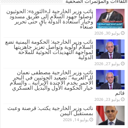
اللقاءات والمؤتمرات الصحفية
‏نائب وزير الخارجية لـ«الثورة»: الحوثيون
أوصلوا جهود السلام إلى طريق مسدود
وخيار استعادة الدولة باقٍ حتى تحرير
صنعاء
يوليو 30, 2026
نائب وزير الخارجية: الحكومة اليمنية تضع
السلام أولوية وتواصل تعزيز جاهزيتها
لمواجهة التهديدات الحوثية للملاحة
الدولية
يوليو 27, 2026
نائب وزير الخارجية مصطفى نعمان
للـ”العربية”: تصعيد الحوثيين في البحر
الأحمر يخدم الأجندة الإيرانية .. والسلام
خيار الحكومة الأول والبديل العسكري
قائم
يوليو 23, 2026
نائب وزير الخارجية يكتب: قرصنة وعبث
بمستقبل اليمن
يوليو 14, 2026