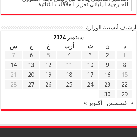
الخارجية الياباني تعزيز العلاقات الثنائية
أرشيف أنشطة الوزارة
سبتمبر 2024
د
ن
ث
أرب
خ
ج
س
7
6
5
4
3
2
1
14
13
12
11
10
9
8
21
20
19
18
17
16
15
28
27
26
25
24
23
22
30
29
« أغسطس
أكتوبر »