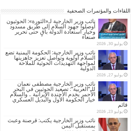
اللقاءات والمؤتمرات الصحفية
‏نائب وزير الخارجية لـ«الثورة»: الحوثيون
أوصلوا جهود السلام إلى طريق مسدود
وخيار استعادة الدولة باقٍ حتى تحرير
صنعاء
يوليو 30, 2026
نائب وزير الخارجية: الحكومة اليمنية تضع
السلام أولوية وتواصل تعزيز جاهزيتها
لمواجهة التهديدات الحوثية للملاحة
الدولية
يوليو 27, 2026
نائب وزير الخارجية مصطفى نعمان
للـ”العربية”: تصعيد الحوثيين في البحر
الأحمر يخدم الأجندة الإيرانية .. والسلام
خيار الحكومة الأول والبديل العسكري
قائم
يوليو 23, 2026
نائب وزير الخارجية يكتب: قرصنة وعبث
بمستقبل اليمن