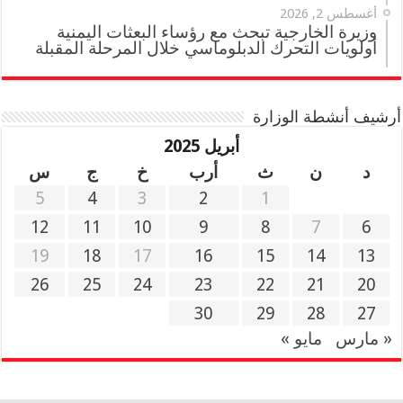
أغسطس 2, 2026
وزيرة الخارجية تبحث مع رؤساء البعثات اليمنية
أولويات التحرك الدبلوماسي خلال المرحلة المقبلة
أرشيف أنشطة الوزارة
أبريل 2025
د
ن
ث
أرب
خ
ج
س
5
4
3
2
1
12
11
10
9
8
7
6
19
18
17
16
15
14
13
26
25
24
23
22
21
20
30
29
28
27
« مارس
مايو »