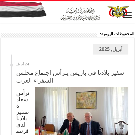
المحفوظات اليومية:
أبريل, 2025
24 أبريل
سفير بلادنا في باريس يترأس اجتماع مجلس
السفراء العرب
‏ترأس
سعاد
ة
سفير
بلادنا
لدى
فرنس