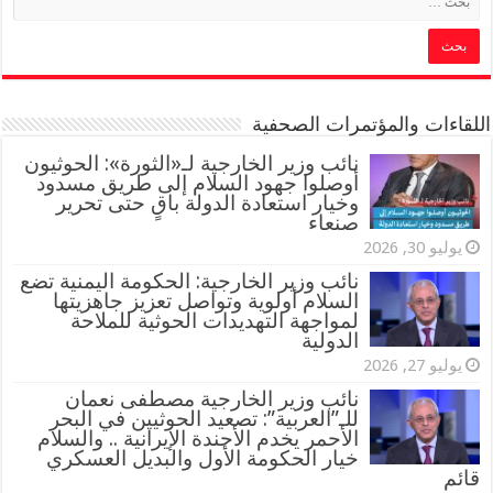
اللقاءات والمؤتمرات الصحفية
‏نائب وزير الخارجية لـ«الثورة»: الحوثيون
أوصلوا جهود السلام إلى طريق مسدود
وخيار استعادة الدولة باقٍ حتى تحرير
صنعاء
يوليو 30, 2026
نائب وزير الخارجية: الحكومة اليمنية تضع
السلام أولوية وتواصل تعزيز جاهزيتها
لمواجهة التهديدات الحوثية للملاحة
الدولية
يوليو 27, 2026
نائب وزير الخارجية مصطفى نعمان
للـ”العربية”: تصعيد الحوثيين في البحر
الأحمر يخدم الأجندة الإيرانية .. والسلام
خيار الحكومة الأول والبديل العسكري
قائم