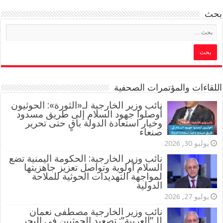
بحث
اللقاءات والمؤتمرات الصحفية
‏نائب وزير الخارجية لـ«الثورة»: الحوثيون
أوصلوا جهود السلام إلى طريق مسدود
وخيار استعادة الدولة باقٍ حتى تحرير
صنعاء
يوليو 30, 2026
نائب وزير الخارجية: الحكومة اليمنية تضع
السلام أولوية وتواصل تعزيز جاهزيتها
لمواجهة التهديدات الحوثية للملاحة
الدولية
يوليو 27, 2026
نائب وزير الخارجية مصطفى نعمان
للـ”العربية”: تصعيد الحوثيين في البحر