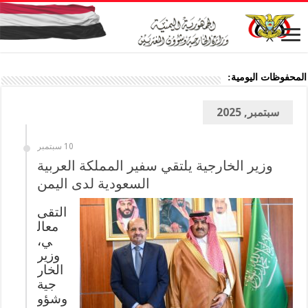
المحفوظات اليومية:
سبتمبر, 2025
10 سبتمبر
وزير الخارجية يلتقي سفير المملكة العربية
السعودية لدى اليمن
التقى
معال
ي،
وزير
الخار
جية
وشؤو