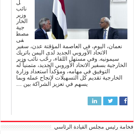
ل
نائب
وزير
الخار
جية
مصط
فى
نعمان، اليوم، في العاصمة المؤقتة عدن، سفير
الاتحاد الأوروبي الجديد لدى اليمن باتريك
سيمونيه. وفي مستهل اللقاء، رحّب نائب وزير
الخارجية بسفير الاتحاد الأوروبي الجديد، متمنياً له
التوفيق في مهامه، ومؤكداً استعداد وزارة
الخارجية تقديم كل التسهيلات لإنجاح عمله وبما
يسهم في تعزيز الشراكة بين …
فخامة رئيس مجلس القيادة الرئاسي