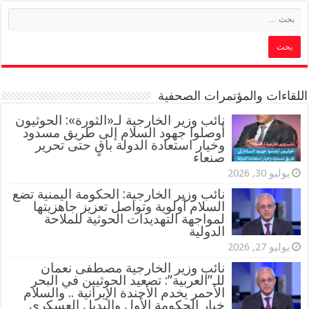
اللقاءات والمؤتمرات الصحفية
‏نائب وزير الخارجية لـ«الثورة»: الحوثيون
أوصلوا جهود السلام إلى طريق مسدود
وخيار استعادة الدولة باقٍ حتى تحرير
صنعاء
يوليو 30, 2026
نائب وزير الخارجية: الحكومة اليمنية تضع
السلام أولوية وتواصل تعزيز جاهزيتها
لمواجهة التهديدات الحوثية للملاحة
الدولية
يوليو 27, 2026
نائب وزير الخارجية مصطفى نعمان
للـ”العربية”: تصعيد الحوثيين في البحر
الأحمر يخدم الأجندة الإيرانية .. والسلام
خيار الحكومة الأول والبديل العسكري