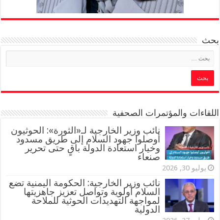
بحث
اللقاءات والمؤتمرات الصحفية
‏نائب وزير الخارجية لـ«الثورة»: الحوثيون
أوصلوا جهود السلام إلى طريق مسدود
وخيار استعادة الدولة باقٍ حتى تحرير
صنعاء
يوليو 30, 2026
نائب وزير الخارجية: الحكومة اليمنية تضع
السلام أولوية وتواصل تعزيز جاهزيتها
لمواجهة التهديدات الحوثية للملاحة
الدولية