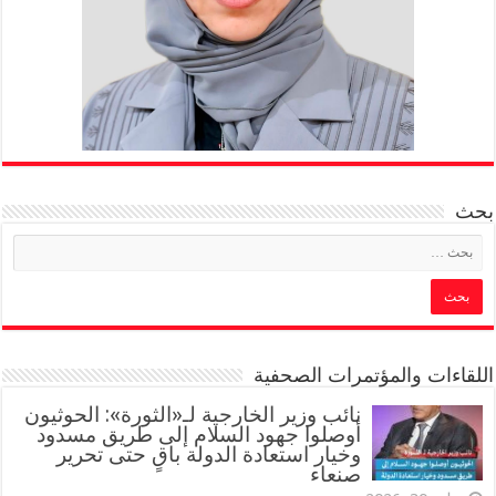
بحث
اللقاءات والمؤتمرات الصحفية
‏نائب وزير الخارجية لـ«الثورة»: الحوثيون
أوصلوا جهود السلام إلى طريق مسدود
وخيار استعادة الدولة باقٍ حتى تحرير
صنعاء