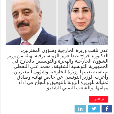
عدن تلقت وزيرة الخارجية وشؤون المغتربين،
الدكتورة أفراح عبدالعزيز الزوبة، برقية تهنئة من وزير
الشؤون الخارجية والهجرة والتونسيين بالخارج في
الجمهورية التونسية الشقيقة، محمد علي النفطي،
بمناسبة تعيينها وزيرةً للخارجية وشؤون المغتربين.
وأعرب الوزير التونسي عن خالص تهانيه وصادق
تمنياته للوزيرة الزوبة بالتوفيق والنجاح في أداء
مهامها، وللشعب اليمني الشقيق …
اقرأ المزيد