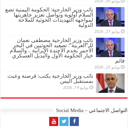
يوليو 30, 2026
نائب وزير الخارجية: الحكومة اليمنية تضع
السلام أولوية وتواصل تعزيز جاهزيتها
لمواجهة التهديدات الحوثية للملاحة
الدولية
يوليو 27, 2026
نائب وزير الخارجية مصطفى نعمان
للـ”العربية”: تصعيد الحوثيين في البحر
الأحمر يخدم الأجندة الإيرانية .. والسلام
خيار الحكومة الأول والبديل العسكري
قائم
يوليو 23, 2026
نائب وزير الخارجية يكتب: قرصنة وعبث
بمستقبل اليمن
يوليو 14, 2026
التواصل الاجتماعي – Social Media