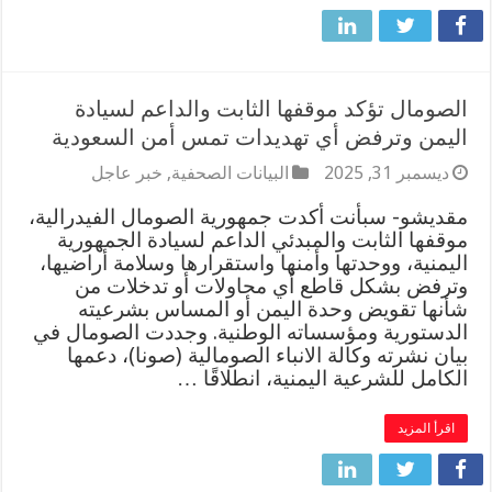
الصومال تؤكد موقفها الثابت والداعم لسيادة
اليمن وترفض أي تهديدات تمس أمن السعودية
ديسمبر 31, 2025
البيانات الصحفية
,
خبر عاجل
مقديشو- سبأنت أكدت جمهورية الصومال الفيدرالية،
موقفها الثابت والمبدئي الداعم لسيادة الجمهورية
اليمنية، ووحدتها وأمنها واستقرارها وسلامة أراضيها،
وترفض بشكل قاطع أي محاولات أو تدخلات من
شأنها تقويض وحدة اليمن أو المساس بشرعيته
الدستورية ومؤسساته الوطنية. وجددت الصومال في
بيان نشرته وكالة الانباء الصومالية (صونا)، دعمها
الكامل للشرعية اليمنية، انطلاقًا …
اقرأ المزيد