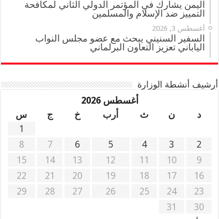
اليمن يشارك في المؤتمر الدولي الثاني لمكافحة
التمييز ضد الإسلام والمسلمين
أغسطس 3, 2026
السفير السنيني يبحث مع عضو مجلس النواب
الياباني تعزيز التعاون البرلماني
أرشيف أنشطة الوزارة
أغسطس 2026
د
ن
ث
أرب
خ
ج
س
1
8
7
6
5
4
3
2
15
14
13
12
11
10
9
22
21
20
19
18
17
16
29
28
27
26
25
24
23
31
30