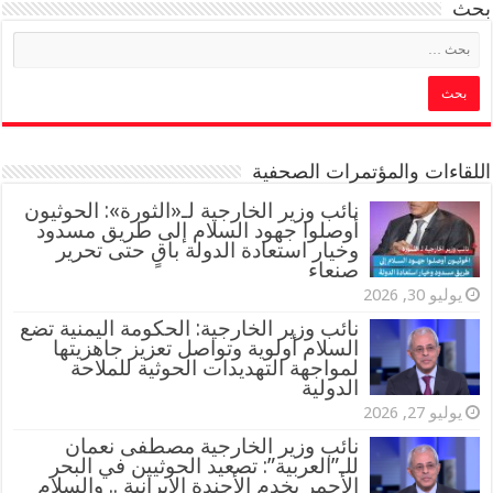
بحث
اللقاءات والمؤتمرات الصحفية
‏نائب وزير الخارجية لـ«الثورة»: الحوثيون
أوصلوا جهود السلام إلى طريق مسدود
وخيار استعادة الدولة باقٍ حتى تحرير
صنعاء
يوليو 30, 2026
نائب وزير الخارجية: الحكومة اليمنية تضع
السلام أولوية وتواصل تعزيز جاهزيتها
لمواجهة التهديدات الحوثية للملاحة
الدولية
يوليو 27, 2026
نائب وزير الخارجية مصطفى نعمان
للـ”العربية”: تصعيد الحوثيين في البحر
الأحمر يخدم الأجندة الإيرانية .. والسلام