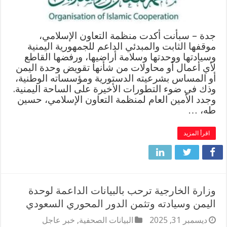
جدة – سبأنت أكدت منظمة التعاون الإسلامي،
موقفها الثابت والمبدئي الداعم للجمهورية اليمنية
وسيادتها ووحدتها وسلامة أراضيها، ورفضها القاطع
لأي أعمال أو محاولات من شأنها تقويض وحدة اليمن
أو المساس بشرعيته الدستورية ومؤسساته الوطنية،
وذك في ضوء التطورات الأخيرة على الساحة اليمنية.
وجدد الأمين العام لمنظمة التعاون الإسلامي، حسين
طه، …
اقرأ المزيد
وزارة الخارجية ترحب بالبيانات الداعمة لوحدة
اليمن وسيادته وتثمن الدور المحوري السعودي
ديسمبر 31, 2025
البيانات الصحفية
,
خبر عاجل