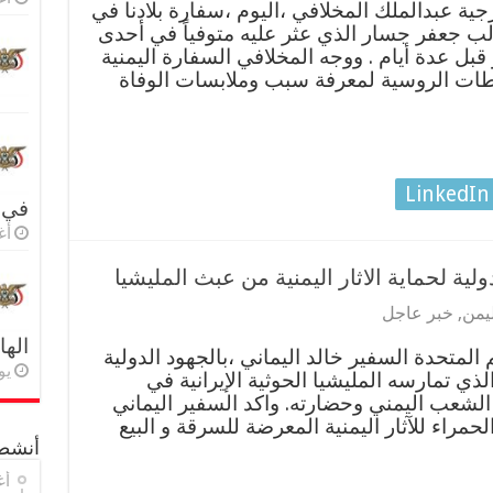
جية عبدالملك المخلافي ،اليوم ،سفارة بلادنا في
الب جعفر جسار الذي عثر عليه متوفياً في أحدى
ل عدة أيام . ووجه المخلافي السفارة اليمنية
لطات الروسية لمعرفة سبب وملابسات الوفاة
LinkedIn
في 
أغس
لية لحماية الاثار اليمنية من عبث المليشيا
ليمن
,
خبر عاجل
اله
 المتحدة السفير خالد اليماني ،بالجهود الدولية
يولي
لذي تمارسه المليشيا الحوثية الإيرانية في
 الشعب اليمني وحضارته. واكد السفير اليماني
مراء للآثار اليمنية المعرضة للسرقة و البيع
أنشطة
أغ