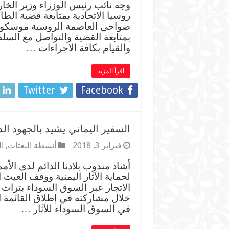
وجه نائب رئيس الوزراء وزير الخار
روسيا الاتحادية بمتابعة قضية الط
ضواحي العاصمة الروسية موسكو قب
بمتابعة القضية والتواصل مع الس
والقيام بكافة الاجراءات …
اقرأ المزيد
Twitter
Facebook
السفير اليماني يشيد بالجهود الدو
فبراير 3, 2018
أنشطة البعثات
,
ا
أشاد مندوب بلادنا الدائم لدى الأمم
لحماية الآثار اليمنية ووقف العبث ا
الاتجار عبر السوق السوداء بتراث
خلال مشاركته في إطلاق القائمة الح
في السوق السوداء للآثار …