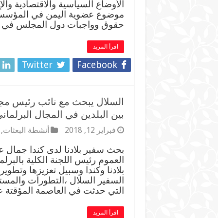
الأوضاع السياسية والاقتصادية وال
موضوع عضوية اليمن في المؤسسا
حقوق وواجبات دول المجلس في تل
اقرأ المزيد
Twitter
Facebook
السلال يبحث مع نائب رئيس مجل
بين البلدين في المجال البرلمان
فبراير 12, 2018
أنشطة البعثات
,
بحث سفير بلادنا لدى كندا جمال ع
العموم رئيس اللجنة الكلية بالبرل
بلادنا وكندا وسبيل تعزيزها وتطو
السفير السلال ،التطورات والمستج
التي حدثت في العاصمة المؤقتة ع
اقرأ المزيد