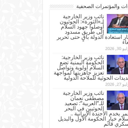
ءات والمؤتمرات الصحفية
‏نائب وزير الخارجية
لـ«الثورة»: الحوثيون
أوصلوا جهود السلام
إلى طريق مسدود
ر استعادة الدولة باقٍ حتى تحرير
اء
و 30, 2026
نائب وزير الخارجية:
الحكومة اليمنية تضع
السلام أولوية وتواصل
تعزيز جاهزيتها لمواجهة
ديدات الحوثية للملاحة الدولية
و 27, 2026
نائب وزير الخارجية
مصطفى نعمان
للـ”العربية”: تصعيد
الحوثيين في البحر
مر يخدم الأجندة الإيرانية ..
لام خيار الحكومة الأول والبديل
سكري قائم