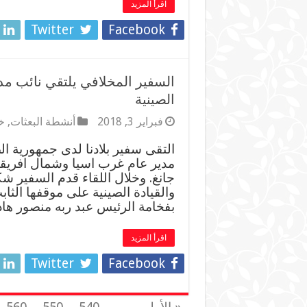
اقرأ المزيد
Twitter
Facebook
السفير المخلافي يلتقي نائب مد
الصينية
فبراير 3, 2018
أنشطة البعثات
,
خ
التقى سفير بلادنا لدى جمهورية ا
مدير عام غرب اسيا وشمال افريقيا
جانغ. وخلال اللقاء قدم السفير شك
والقيادة الصينية على موقفها الثاب
بفخامة الرئيس عبد ربه منصور ه
اقرأ المزيد
Twitter
Facebook