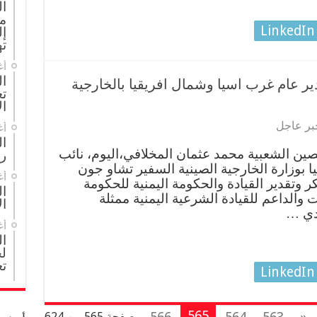
ا
م
LinkedIn
إل
ته
أغ
ال
ير عام غرب اسيا وشمال افريقيا بالخارجية
تع
ال
بر عاجل
أغ
ا
لصين الشعبية محمد عثمان المخلافي،اليوم، نائب
ر
 بوزارة الخارجية الصينية السفير تشاو جون
أغ
ر وتقدير القيادة والحكومة اليمنية للحكومة
ال
ت والداعم للقيادة الشرعية اليمنية ممثلة
ال
ادي …
أغ
ا
لج
تع
LinkedIn
565
صفحة 565 من 624