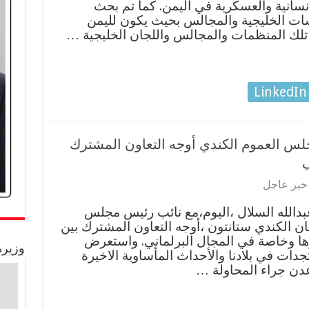
إنسانية والعسكرية في اليمن. كما تم بحث
ت الخليجية والمجالس بحيث يكون لليمن
ك المنظمات والمجالس واللجان الخليجية …
LinkedIn
س العموم الكندي أوجه التعاون المشترك
ي
خبر عاجل
بدالله السلال ،اليوم،مع نائب رئيس مجلس
مان الكندي ستانتون ،أوجه التعاون المشترك بين
يرها وخاصة في المجال البرلماني. واستعرض
وزيرة
دات في بلادنا والأحداث المأساوية الاخيرة
دن جراء المحاولة …