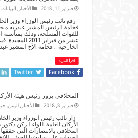
فبراير 11, 2018
الأخبار
,
البيانات
رفع نائب رئيس الوزراء وزير الخار
فخامة الرئيس المشير عبدربه منصو
للقوات المسلحة، وذلك بمناسبة اح
عشر من فبراير 11
الخارجية .. فخامة الأخ المشير عب
اقرأ المزيد
Twitter
Facebook
المخلافي يزور رئيس هيئة الأرك
فبراير 8, 2018
الأخبار
,
اليمن
,
خبر
زار نائب رئيس الوزراء وزير الخا
الأركان العامة اللواء الركن دكتو
المخلافي بالانتصارات التي حققها
الجبهات على ميليشيا الحوثي الانقل