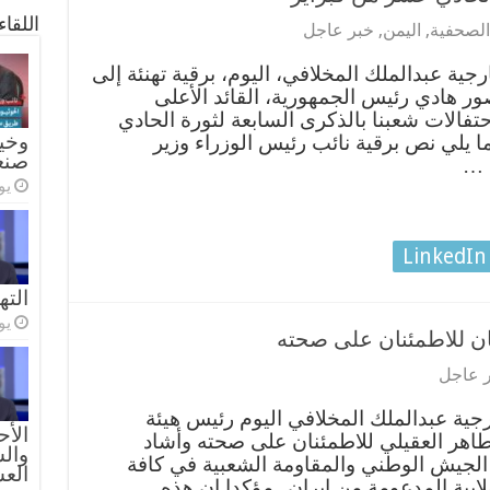
اللقا
 الصحفية
,
اليمن
,
خبر عاجل
جية عبدالملك المخلافي، اليوم، برقية تهنئة إلى
ر هادي رئيس الجمهورية، القائد الأعلى
تفالات شعبنا بالذكرى السابعة لثورة الحادي
وخيا
20 المجيدة. فيما يلي نص برقية نائب رئيس الوزراء وزير
صنع
د …
يولي
LinkedIn
الته
يولي
ان للاطمئنان على صحته
 عاجل
رجية عبدالملك المخلافي اليوم رئيس هيئة
الأح
ر طاهر العقيلي للاطمئنان على صحته وأشاد
والس
 الجيش الوطني والمقاومة الشعبية في كافة
الع
ابية المدعومة من إيران.. مؤكدا ان هذه