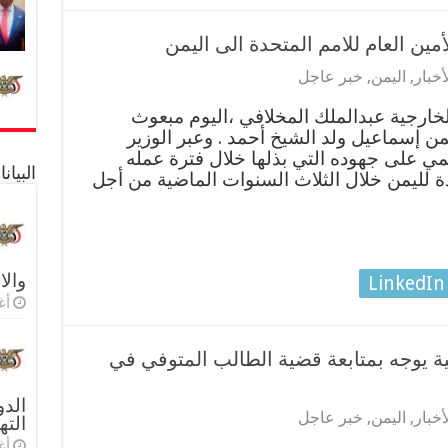
مين العام للامم المتحدة الى اليمن
أخبار
,
اليمن
,
خبر عاجل
لخارجية عبدالملك المخلافي ،اليوم مبعوث
يمن إسماعيل ولد الشيخ أحمد . وعبر الوزير
ي على جهوده التي بذلها خلال فترة عمله
البيا
دة لليمن خلال الثلاث السنوات الماضية من أجل
والا
LinkedIn
أغس
ية يوجه بمتابعة قضية الطالب المتوفي في
الدو
أخبار
,
اليمن
,
خبر عاجل
الته
أغس