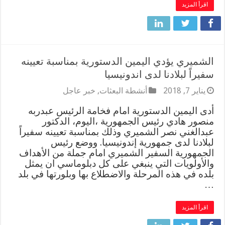
اقرأ المزيد
الشميري يؤدي اليمين الدستورية بمناسبة تعيينه
سفيراً لبلادنا لدى اندونيسيا
يناير 7, 2018
أنشطة البعثات
,
خبر عاجل
أدى اليمين الدستورية امام فخامة الرئيس عبدربه
منصور هادي رئيس الجمهورية ،اليوم، الدكتور
عبدالغني نصر الشميري وذلك بمناسبة تعيينه سفيراً
لبلادنا لدى جمهورية إندونيسيا. ووضع رئيس
الجمهورية السفير الشميري امام جملة من الأهداف
والأولويات التي ينبغي على كل دبلوماسي ان يمثل
بلده في هذه المرحلة والاضطلاع بها وبلورتها في بلد
…
اقرأ المزيد