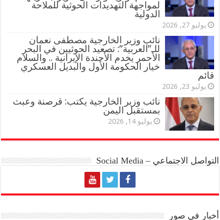
لمواجهة التهديدات الحوثية للملاحة
الدولية
يوليو 27, 2026
نائب وزير الخارجية مصطفى نعمان
للـ”العربية”: تصعيد الحوثيين في البحر
الأحمر يخدم الأجندة الإيرانية .. والسلام
خيار الحكومة الأول والبديل العسكري
قائم
يوليو 23, 2026
نائب وزير الخارجية يكتب: قرصنة وعبث
بمستقبل اليمن
يوليو 14, 2026
التواصل الاجتماعي – Social Media
أخبار في صور