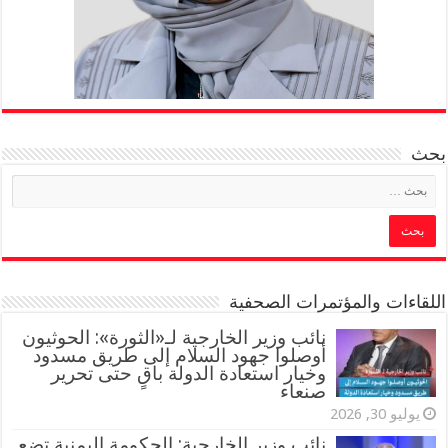
بحث
اللقاءات والمؤتمرات الصحفية
‏نائب وزير الخارجية لـ«الثورة»: الحوثيون
أوصلوا جهود السلام إلى طريق مسدود
وخيار استعادة الدولة باقٍ حتى تحرير
صنعاء
يوليو 30, 2026
نائب وزير الخارجية: الحكومة اليمنية تضع