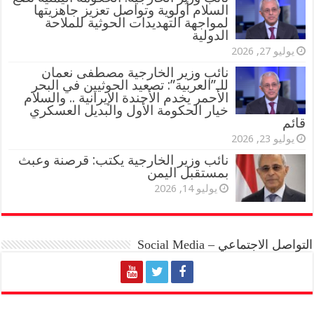
السلام أولوية وتواصل تعزيز جاهزيتها
لمواجهة التهديدات الحوثية للملاحة
الدولية
يوليو 27, 2026
نائب وزير الخارجية مصطفى نعمان
للـ”العربية”: تصعيد الحوثيين في البحر
الأحمر يخدم الأجندة الإيرانية .. والسلام
خيار الحكومة الأول والبديل العسكري
قائم
يوليو 23, 2026
نائب وزير الخارجية يكتب: قرصنة وعبث
بمستقبل اليمن
يوليو 14, 2026
التواصل الاجتماعي – Social Media