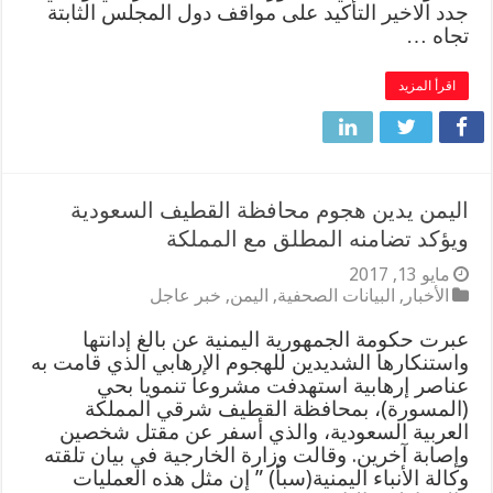
جدد الاخير التأكيد على مواقف دول المجلس الثابتة
تجاه …
اقرأ المزيد
اليمن يدين هجوم محافظة القطيف السعودية
ويؤكد تضامنه المطلق مع المملكة
مايو 13, 2017
الأخبار
,
البيانات الصحفية
,
اليمن
,
خبر عاجل
عبرت حكومة الجمهورية اليمنية عن بالغ إدانتها
واستنكارها الشديدين للهجوم الإرهابي الذي قامت به
عناصر إرهابية استهدفت مشروعا تنمويا بحي
(المسورة)، بمحافظة القطيف شرقي المملكة
العربية السعودية، والذي أسفر عن مقتل شخصين
وإصابة آخرين. وقالت وزارة الخارجية في بيان تلقته
وكالة الأنباء اليمنية(سبأ) ” إن مثل هذه العمليات