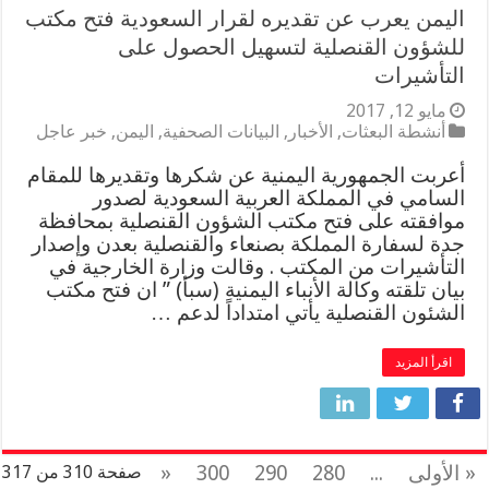
اليمن يعرب عن تقديره لقرار السعودية فتح مكتب
للشؤون القنصلية لتسهيل الحصول على
التأشيرات
مايو 12, 2017
أنشطة البعثات
,
الأخبار
,
البيانات الصحفية
,
اليمن
,
خبر عاجل
أعربت الجمهورية اليمنية عن شكرها وتقديرها للمقام
السامي في المملكة العربية السعودية لصدور
موافقته على فتح مكتب الشؤون القنصلية بمحافظة
جدة لسفارة المملكة بصنعاء والقنصلية بعدن وإصدار
التأشيرات من المكتب . وقالت وزارة الخارجية في
بيان تلقته وكالة الأنباء اليمنية (سبأ) ” ان فتح مكتب
الشئون القنصلية يأتي امتداداً لدعم …
اقرأ المزيد
« الأولى
...
280
290
300
«
صفحة 310 من 317