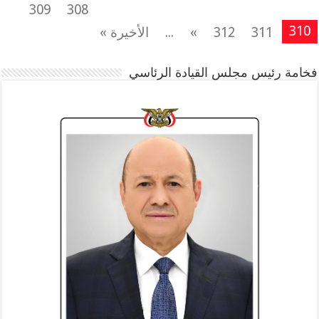
309
308
310
311
312
»
...
الأخيرة »
فخامة رئيس مجلس القيادة الرئاسي