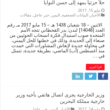
حلاً جزئياً يمهد إلى حسن النوايا
مايو 15, 2017
الأخبار
,
البيانات الصحفية
,
اليمن
,
خبر عاجل
,
مقالات
الاثنين – 18 شعبان 1438 هـ – 15 مايو 2017 مـ رقم
العدد [14048] لندن: بدر القحطاني تتجه الأمم
المتحدة صوب استبدال فكرة انسحاب الحوثيين من
صنعاء إلى الحديدة، وذلك في خطتها للحل اليمني،
في محاولة جديدة لإنعاش المشاورات التي خمدت
منذ أغسطس (آب) الماضي، بطريقة جديدة، تتمثل
في …
اقرأ المزيد
وزير الخارجية يجرى اتصال هاتفي بأخيه وزير
خارجية مملكة البحرين
مايو 14, 2017
الأخبار
,
اليمن
,
خبر عاجل