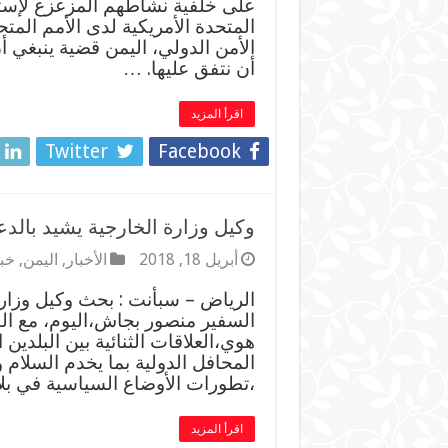
على خلفية نشاطهم المزعزع لإستق
المتحدة الأمريكية لدى الأمم الم
الأمن الدولي، اليمن قضية ينبغي 
أن نتفق عليها. …
اقرأ المزيد
Twitter
Facebook
وكيل وزارة الخارجية يشيد بالدعم
أبريل 18, 2018
الأخبار
,
اليمن
,
خب
الرياض – سبأنت : بحث وكيل وزارة
السفير منصور بجاش،اليوم، مع القا
هوي،العلاقات الثنائية بين البلد
المحافل الدولية بما يخدم السلام
،تطورات الأوضاع السياسية في بلا
اقرأ المزيد