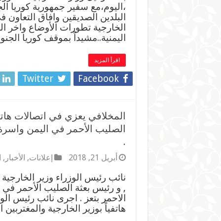
،اليوم،مع سفير جمهورية كوريا الجنو
البلدين الصديقين وافاق التعاون
الخارجية تطورات الأوضاع واخر ا
اليمنية..مشيداً بموقف كوريا الجن
اقرأ المزيد
Twitter
Facebook
المخلافي يعزي في اتصالات هاتفي
الصليب الأحمر في اليمن واسرة 
.
أبريل 21, 2018
إعلانات
,
الأخبار
,
ا
نائب رئيس الوزراء وزير الخارجية 
, و رئيس بعثة الصليب الأحمر في 
الاحمر بتعز . اجرى نائب رئيس الوز
هاتفياً بوزير الخارجية والمغتربي