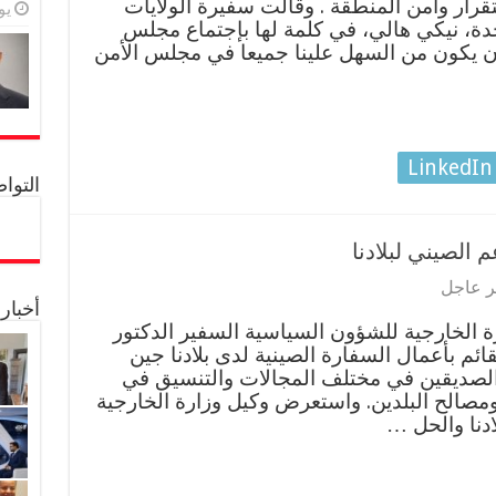
رار وأمن المنطقة . وقالت سفيرة الولايات
يولي
تحدة، نيكي هالي، في كلمة لها بإجتماع مجلس
أن يكون من السهل علينا جميعا في مجلس الأمن
LinkedIn
التواصل 
 الصيني لبلادنا
ر عاجل
أخبار
 الخارجية للشؤون السياسية السفير الدكتور
ئم بأعمال السفارة الصينية لدى بلادنا جين
ين الصديقين في مختلف المجالات والتنسيق في
 ومصالح البلدين. واستعرض وكيل وزارة الخارجية
دنا والحل …