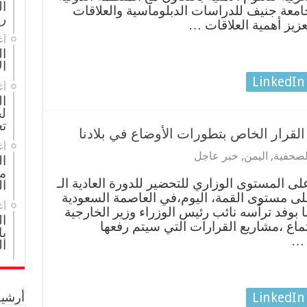
ا
جامعة جنيف للدراسات الدبلوماسية والعلاقات
ر
عزيز أهمية العلاقات …
أغ
ال
ال
LinkedIn
أغ
ا
لج
تع
القرار الخاص بتطورات الأوضاع في بلادنا
أغ
الصحفية
,
اليمن
,
خبر عاجل
ا
مج
ى المستوى الوزاري للتحضير للدورة العادية الـ
ال
على مستوى القمة، اليوم،في العاصمة السعودية
أغ
ا بوفد ترأسه نائب رئيس الوزراء وزير الخارجية
ا
ماع ،مشاريع القرارات التي سيتم رفعها
با
 …
ا
LinkedIn
أرشيف