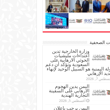
نات الصحفية
وزارة الخارجية تدين
اعتداءات مليشيات
الحوثي الارهابية على
السعودية وتؤكد أن دعم
لة اليمنية هو السبيل الوحيد لإنهاء
ديد الإرهابي
طس 7, 2026
اليمن يدين الهجوم
الارهابي على السفينة
التجارية الهندية
أغسطس 5, 2026
اليمن يرحب بإعلان