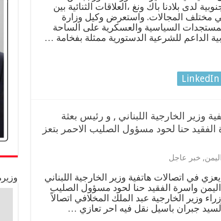
بية لدى بلادنا باك ونغ ،العلاقات الثنائية بين
 في مختلف المجالات. واستعرض وكيل وزارة
لمستجدات السياسية والعسكرية على الساحة
وبية الداعم للشرعية الدستورية ممثلة بفخامة …
LinkedIn
ة وزير الخارجية اللبناني , و رئيس بعثة
الفقيد حنا لحود مسؤول الصليب الاحمر بتعز
ليمن
,
خبر عاجل
يعزي في اتصالات هاتفية وزير الخارجية اللبناني
وزيرة
اليمن واسرة الفقيد حنا لحود مسؤول الصليب
راء وزير الخارجية عبد الملك المخلافي اتصالاً
ن السيد جبران باسيل نقل فيه احر تعازي …