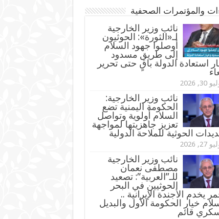
ءات والمؤتمرات الصحفية
‏نائب وزير الخارجية
لـ«الثورة»: الحوثيون
أوصلوا جهود السلام
إلى طريق مسدود
ر استعادة الدولة باقٍ حتى تحرير
اء
و 30, 2026
نائب وزير الخارجية:
الحكومة اليمنية تضع
السلام أولوية وتواصل
تعزيز جاهزيتها لمواجهة
ديدات الحوثية للملاحة الدولية
و 27, 2026
نائب وزير الخارجية
مصطفى نعمان
للـ”العربية”: تصعيد
الحوثيين في البحر
مر يخدم الأجندة الإيرانية ..
لام خيار الحكومة الأول والبديل
سكري قائم