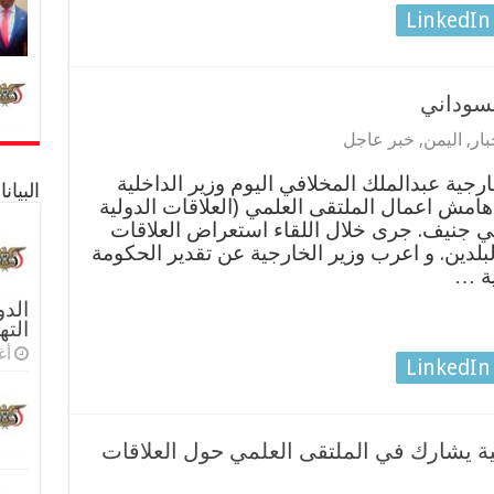
LinkedIn
لسوداني
بار
,
اليمن
,
خبر عاجل
ارجية عبدالملك المخلافي اليوم وزير الداخلية
البيا
امش اعمال الملتقى العلمي (العلاقات الدولية
 في جنيف. جرى خلال اللقاء استعراض العلاقات
 البلدين. و اعرب وزير الخارجية عن تقدير الحكومة
ية …
الدو
الته
أغس
LinkedIn
ية يشارك في الملتقى العلمي حول العلاقات