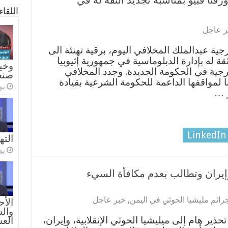
رقنا قبيو بمناسبة تجديد الثقة له في
اللقا
ر عاجل
جية عبدالملك المخلافي اليوم، برقية تهنئة الى
قة له بإدارة الدبلوماسية في جمهورية إثيوبيا
وخيا
ارجية في الحكومة الجديدة. وجدد المخلافي
صنع
 لمواقفها الداعمة للحكومة الشرعية بقيادة
يولي
ر …
LinkedIn
الته
يولي
وإيران وتطالب بعدم مكافأة السيء
رائم مليشيا الحوثي في اليمن
,
خبر عاجل
الأح
والس
حذير هام إلى ميليشيا الحوثي الإنقلابية، وإيران،
الع