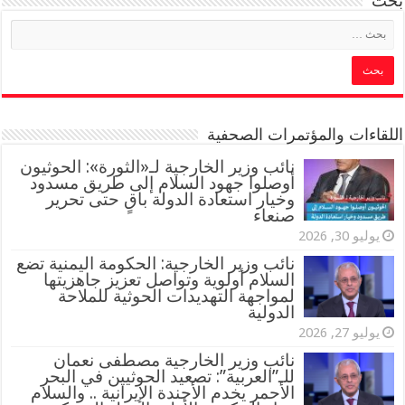
بحث
اللقاءات والمؤتمرات الصحفية
‏نائب وزير الخارجية لـ«الثورة»: الحوثيون
أوصلوا جهود السلام إلى طريق مسدود
وخيار استعادة الدولة باقٍ حتى تحرير
صنعاء
يوليو 30, 2026
نائب وزير الخارجية: الحكومة اليمنية تضع
السلام أولوية وتواصل تعزيز جاهزيتها
لمواجهة التهديدات الحوثية للملاحة
الدولية
يوليو 27, 2026
نائب وزير الخارجية مصطفى نعمان
للـ”العربية”: تصعيد الحوثيين في البحر
الأحمر يخدم الأجندة الإيرانية .. والسلام