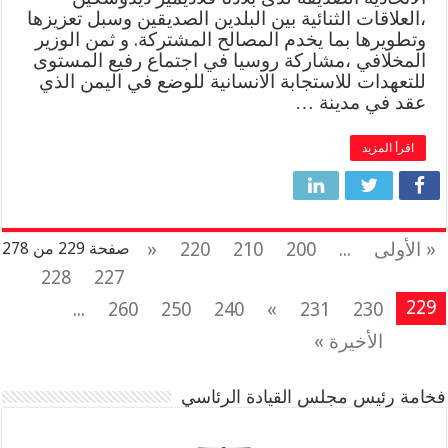
،العلاقات الثنائية بين البلدين الصديقين وسبل تعزيزها
وتطويرها بما يخدم المصالح المشتركة. و ثمن الوزير
المخلافي ،مشاركة روسيا في اجتماع رفيع المستوى
للتعهدات للاستجابة الانسانية للوضع في اليمن الذي
عقد في مدينة …
اقرأ المزيد
« الأولى
...
200
210
220
«
صفحة 229 من 278
228
227
229
...
260
250
240
»
231
230
الأخيرة »
فخامة رئيس مجلس القيادة الرئاسي