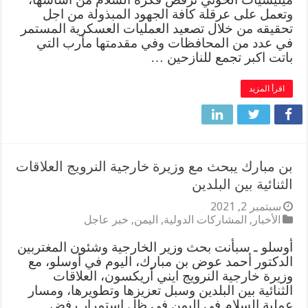
وتعمل على عرقلة كافة الجهود المبذولة من اجل
تحقيقه من خلال تصعيد العمليات العسكرية المستمر
في عدد من المحافظات وفي مقدمتها مأرب التي
باتت اكبر تجمع للنازحين …
اقرأ المزيد
بن مبارك يبحث مع وزيرة خارجية النرويج العلاقات
الثنائية بين البلدين
سبتمبر 2, 2021
الأخبار
,
المشاركات الدولية
,
اليمن
,
خبر عاجل
أوسلو ـ سبأنت بحث وزير الخارجية وشئون المغتربين
الدكتور أحمد عوض بن مبارك، اليوم في أوسلو، مع
وزيرة خارجية النرويج ايني أريكسون، العلاقات
الثنائية بين البلدين وسبل تعزيزها وتطويرها، ومسار
عملية السلام في اليمن في ظل استمرار رفض