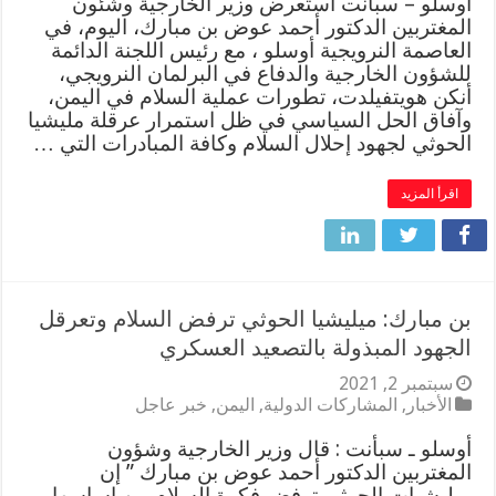
اوسلو – سبأنت استعرض وزير الخارجية وشئون
المغتربين الدكتور أحمد عوض بن مبارك، اليوم، في
العاصمة النرويجية أوسلو ، مع رئيس اللجنة الدائمة
للشؤون الخارجية والدفاع في البرلمان النرويجي،
أنكن هويتفيلدت، تطورات عملية السلام في اليمن،
وآفاق الحل السياسي في ظل استمرار عرقلة مليشيا
الحوثي لجهود إحلال السلام وكافة المبادرات التي …
اقرأ المزيد
بن مبارك: ميليشيا الحوثي ترفض السلام وتعرقل
الجهود المبذولة بالتصعيد العسكري
سبتمبر 2, 2021
الأخبار
,
المشاركات الدولية
,
اليمن
,
خبر عاجل
أوسلو ـ سبأنت : قال وزير الخارجية وشؤون
المغتربين الدكتور أحمد عوض بن مبارك ” إن
ميليشيات الحوثي ترفض فكرة السلام من اساسها،