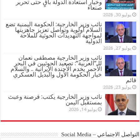
وخيار استعادة الدولة باقٍ حتى تحرير
صنعاء
يوليو 30, 2026
نائب وزير الخارجية: الحكومة اليمنية تضع
السلام أولوية وتواصل تعزيز جاهزيتها
لمواجهة التهديدات الحوثية للملاحة
الدولية
يوليو 27, 2026
نائب وزير الخارجية مصطفى نعمان
للـ”العربية”: تصعيد الحوثيين في البحر
الأحمر يخدم الأجندة الإيرانية .. والسلام
خيار الحكومة الأول والبديل العسكري
قائم
يوليو 23, 2026
نائب وزير الخارجية يكتب: قرصنة وعبث
بمستقبل اليمن
يوليو 14, 2026
التواصل الاجتماعي – Social Media