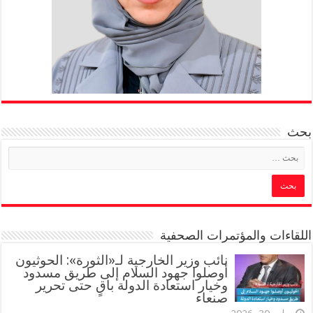
بحث
اللقاءات والمؤتمرات الصحفية
‏نائب وزير الخارجية لـ«الثورة»: الحوثيون
أوصلوا جهود السلام إلى طريق مسدود
وخيار استعادة الدولة باقٍ حتى تحرير
صنعاء