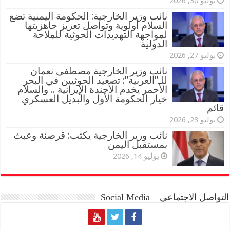
يوليو 30, 2026
نائب وزير الخارجية: الحكومة اليمنية تضع
السلام أولوية وتواصل تعزيز جاهزيتها
لمواجهة التهديدات الحوثية للملاحة
الدولية
يوليو 27, 2026
نائب وزير الخارجية مصطفى نعمان
للـ”العربية”: تصعيد الحوثيين في البحر
الأحمر يخدم الأجندة الإيرانية .. والسلام
خيار الحكومة الأول والبديل العسكري
قائم
يوليو 23, 2026
نائب وزير الخارجية يكتب: قرصنة وعبث
بمستقبل اليمن
يوليو 14, 2026
التواصل الاجتماعي – Social Media