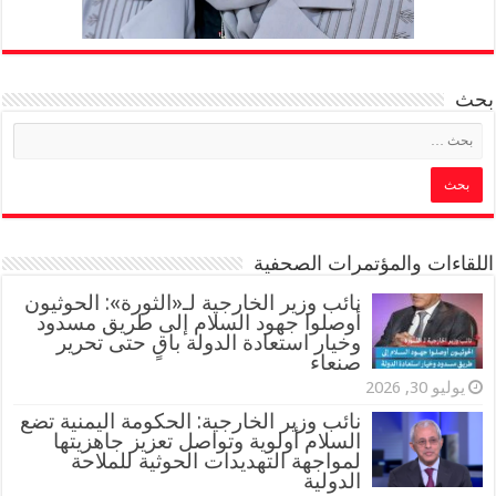
بحث
اللقاءات والمؤتمرات الصحفية
‏نائب وزير الخارجية لـ«الثورة»: الحوثيون
أوصلوا جهود السلام إلى طريق مسدود
وخيار استعادة الدولة باقٍ حتى تحرير
صنعاء
يوليو 30, 2026
نائب وزير الخارجية: الحكومة اليمنية تضع
السلام أولوية وتواصل تعزيز جاهزيتها
لمواجهة التهديدات الحوثية للملاحة
الدولية