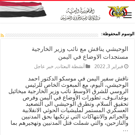
الوسوم المحفوظة:
الوحيشي يناقش مع نائب وزير الخارجية
مستجدات الاوضاع في اليمن
فبراير 3, 2022
أنشطة البعثات
,
خبر عاجل
ناقش سفير اليمن في موسكو الدكتور احمد
الوحيشي، اليوم، مع المبعوث الخاص للرئيس
الروسي للشرق الأوسط نائب وزير الخارجية ميخائيل
بوغدانـوف، تطورات الأوضاع في اليمن وفرص
تحقيق السلام. وتطرق الوحيشي الى التصعيد
العسكري المستمر لمليشيات الحوثي الانقلابية
والجرائم والانتهاكات التي ترتكبها بحق المدنيين
والنازحين، والتي شملت قتل المدنيين وتهجيرهم بما
…