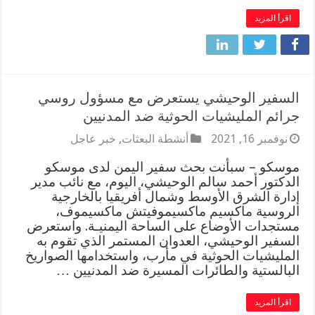
اقرأ المزيد
السفير الوحيشي يستعرض مع مسؤول روسي
جرائم المليشيات الحوثية ضد المدنيين
نوفمبر 16, 2021
أنشطة البعثات
,
خبر عاجل
موسكو – سبأنت بحث سفير اليمن لدى موسكو
الدكتور أحمد سالم الوحيشي، اليوم، مع نائب مدير
إدارة الشرق الأوسط وشمال أفريقيا بالخارجية
الروسية ماكسيم ماكسيموفيتش ماكسيموف،
مستجدات الأوضاع على الساحة اليمنيـة. واستعرض
السفير الوحيشي، العدوان المستمر الذي تقوم به
المليشيات الحوثية في مأرب، واستخدامها الصواريخ
البالستية والطائرات المسيرة ضد المدنيين …
اقرأ المزيد