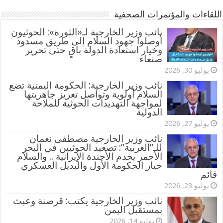
اللقاءات والمؤتمرات الصحفية
‏نائب وزير الخارجية لـ«الثورة»: الحوثيون
أوصلوا جهود السلام إلى طريق مسدود
وخيار استعادة الدولة باقٍ حتى تحرير
صنعاء
يوليو 30, 2026
نائب وزير الخارجية: الحكومة اليمنية تضع
السلام أولوية وتواصل تعزيز جاهزيتها
لمواجهة التهديدات الحوثية للملاحة
الدولية
يوليو 27, 2026
نائب وزير الخارجية مصطفى نعمان
للـ”العربية”: تصعيد الحوثيين في البحر
الأحمر يخدم الأجندة الإيرانية .. والسلام
خيار الحكومة الأول والبديل العسكري
قائم
يوليو 23, 2026
نائب وزير الخارجية يكتب: قرصنة وعبث
بمستقبل اليمن
يوليو 14, 2026