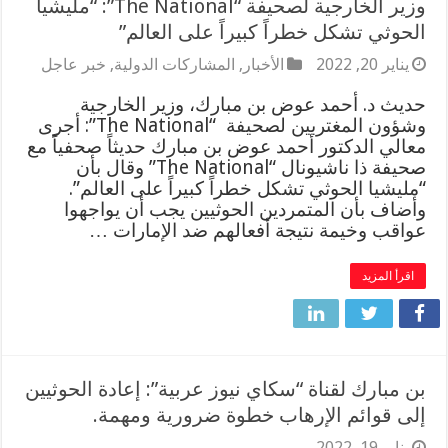
وزير الخارجية لصحيفة “The National”: “مليشيا
الحوثي تشكل خطراً كبيراً على العالم”
يناير 20, 2022
الأخبار
,
المشاركات الدولية
,
خبر عاجل
حديث د. أحمد عوض بن مبارك، وزير الخارجية
وشؤون المغتربين لصحيفة “The National”: أجرى
معالي الدكتور أحمد عوض بن مبارك حديثاً صحفياً مع
صحيفة ذا ناشيونال “The National” وقال بأن
“مليشيا الحوثي تشكل خطراً كبيراً على العالم”.
وأضاف بأن المتمردين الحوثيين يجب أن يواجهوا
عواقب وخيمة نتيجة أفعالهم ضد الإمارات …
اقرأ المزيد
بن مبارك لقناة “سكاي نيوز عربية”: إعادة الحوثيين
إلى قوائم الإرهاب خطوة ضرورية ومهمة.
يناير 19, 2022