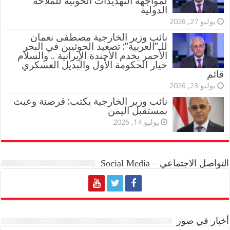
لمواجهة التهديدات الحوثية للملاحة
الدولية
يوليو 27, 2026
نائب وزير الخارجية مصطفى نعمان
للـ”العربية”: تصعيد الحوثيين في البحر
الأحمر يخدم الأجندة الإيرانية .. والسلام
خيار الحكومة الأول والبديل العسكري
قائم
يوليو 23, 2026
نائب وزير الخارجية يكتب: قرصنة وعبث
بمستقبل اليمن
يوليو 14, 2026
التواصل الاجتماعي – Social Media
أخبار في صور