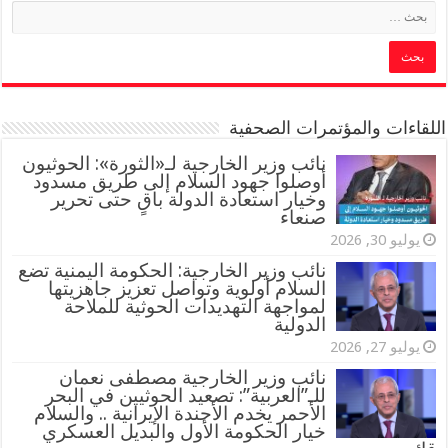
اللقاءات والمؤتمرات الصحفية
‏نائب وزير الخارجية لـ«الثورة»: الحوثيون
أوصلوا جهود السلام إلى طريق مسدود
وخيار استعادة الدولة باقٍ حتى تحرير
صنعاء
يوليو 30, 2026
نائب وزير الخارجية: الحكومة اليمنية تضع
السلام أولوية وتواصل تعزيز جاهزيتها
لمواجهة التهديدات الحوثية للملاحة
الدولية
يوليو 27, 2026
نائب وزير الخارجية مصطفى نعمان
للـ”العربية”: تصعيد الحوثيين في البحر
الأحمر يخدم الأجندة الإيرانية .. والسلام
خيار الحكومة الأول والبديل العسكري