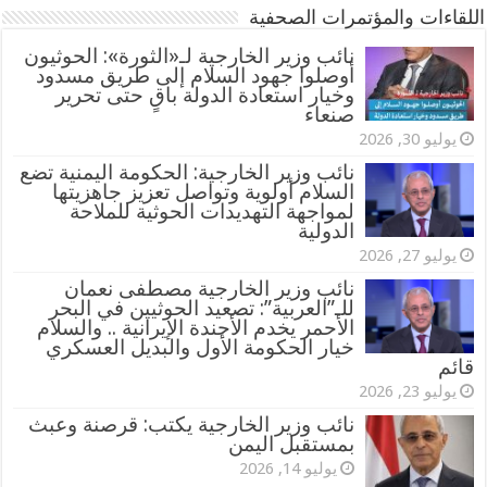
اللقاءات والمؤتمرات الصحفية
‏نائب وزير الخارجية لـ«الثورة»: الحوثيون
أوصلوا جهود السلام إلى طريق مسدود
وخيار استعادة الدولة باقٍ حتى تحرير
صنعاء
يوليو 30, 2026
نائب وزير الخارجية: الحكومة اليمنية تضع
السلام أولوية وتواصل تعزيز جاهزيتها
لمواجهة التهديدات الحوثية للملاحة
الدولية
يوليو 27, 2026
نائب وزير الخارجية مصطفى نعمان
للـ”العربية”: تصعيد الحوثيين في البحر
الأحمر يخدم الأجندة الإيرانية .. والسلام
خيار الحكومة الأول والبديل العسكري
قائم
يوليو 23, 2026
نائب وزير الخارجية يكتب: قرصنة وعبث
بمستقبل اليمن
يوليو 14, 2026