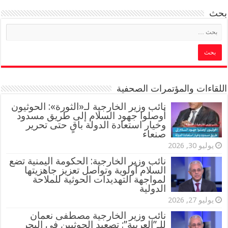
بحث
اللقاءات والمؤتمرات الصحفية
‏نائب وزير الخارجية لـ«الثورة»: الحوثيون
أوصلوا جهود السلام إلى طريق مسدود
وخيار استعادة الدولة باقٍ حتى تحرير
صنعاء
يوليو 30, 2026
نائب وزير الخارجية: الحكومة اليمنية تضع
السلام أولوية وتواصل تعزيز جاهزيتها
لمواجهة التهديدات الحوثية للملاحة
الدولية
يوليو 27, 2026
نائب وزير الخارجية مصطفى نعمان
للـ”العربية”: تصعيد الحوثيين في البحر