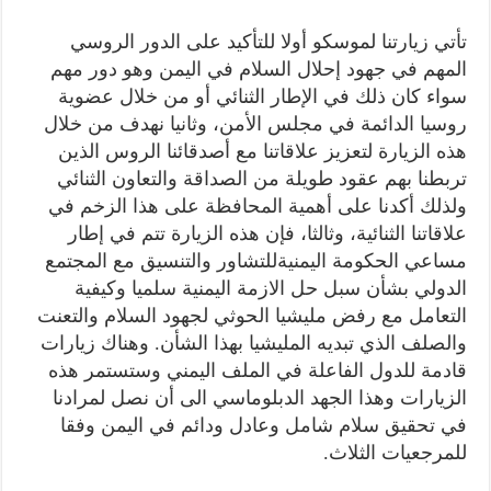
تأتي زيارتنا لموسكو
أولا
للتأكيد على الدور الروسي
المهم في جهود إحلال السلام في اليمن وهو دور
مهم
سواء كان ذلك في الإطار الثنائي أو من خلال عضوية
روسيا
الدائمة في مجلس الأمن،
وثانيا
نهدف من خلال
هذه الزيارة لتعزيز علاقاتنا مع أصدقائنا الروس الذين
تربطنا بهم عقود طويلة من الصداقة والتعاون الثنائي
و
لذلك أكدنا على أهمية
المحافظة على هذا الزخم في
علاقاتنا الثنائية، وثالثا،
فإن هذه الزيارة تتم
في إطار
مساعي الحكومة
اليمنية
للتشاور وا
لتنسيق مع المجتمع
الدولي
بشأن سبل
حل الازمة اليمنية سلميا
و
كيفية
ا
لتعامل مع رفض مليشيا الحوثي لجهود السلام والتعنت
والصلف الذي تبديه المليشيا بهذا الشأن
.
وهناك زيارات
قادمة للدول الفاعلة في الملف اليمني وستستمر هذه
الزيارات وهذا الجهد الدبلوماسي الى أن نصل لمرادنا
في تحقيق سلام شامل وعادل ودائم في اليمن
وفقا
للمرجعيات الثلاث.