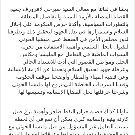
بحثنا
في لقائنا مع معالي السيد سيرجي
لافرورف
جميع
القضايا المتصلة بالأزمة اليمنية
والتفاصيل المتعلقة
بالتطورات السياسية
، وأكدنا حرص الحكومة على إحلال
السلام
واستمرارها في بذل الجهود لتحقيق ذلك
وتطرقنا
لدور مجلس الأمن في الضغط على مليشيا الحوثي
للقبول بالحل السلمي و
أهمية الاستفادة من تجربة
السنوات الماضية في التعامل مع المليشيا ومكامن
الخلل ومواطن القصور
التي أدت للانسداد الحالي
وعرقلة جهود تحقيق السلام.
وتحدثنا عن الازمة الإنسانية
وعن قضية الميناء والمطار وأوضحنا موقف الحكومة
وفندنا السرديات الخاطئة التي
تروج لها
مليشيا الحوثي
وشرحنا عرقل
تها
لحل
القضايا الإنسانية وتسيسها لها
.
تناولنا
كذلك
قضية خزان النفط صافر وأهمية نزع فتيل
كارثة بيئية وإنسانية كبرى يمكن أن تقع في أي لحظة
بسبب التعامل غير المسؤول من قبل مليشيا الحوثي مع
هذه القضية واستمرار
مماطلتها وعرقلتها
ل
وصول الفريق