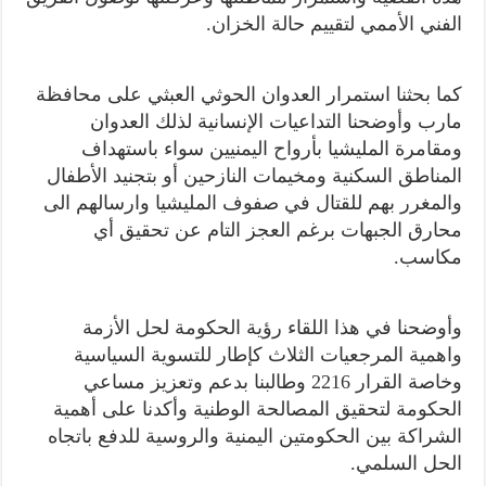
الفني الأممي لتقييم حالة الخزان.
كما بحثنا
استمرار العدوان الحوثي
العبثي
على
محافظة
مارب وأوضحنا التداعيات الإنسانية لذلك العدوان
ومقامرة المليشيا بأرواح اليمنيين سواء باستهداف
المناطق السكنية ومخيمات النازحين أو بتجنيد الأطفال
والمغرر بهم للقتال في صفوف المليشيا وارسالهم الى
محارق الجبهات
برغم ال
عجز التام عن تحقيق أي
مكاسب.
وأوضحنا في هذا اللقاء رؤية الحكومة لحل الأزمة
واهمية المرجعيات الثلاث كإطار
للتسوية السياسية
وخاصة القرار 2216 وط
ا
لبنا
ب
دعم و
تعزيز مساعي
الحكومة لتحقيق المصالحة الوطنية وأكدنا على أهمية
الشراكة بين الحكومتين اليمنية والروسية
للدفع باتجاه
الحل السلمي.