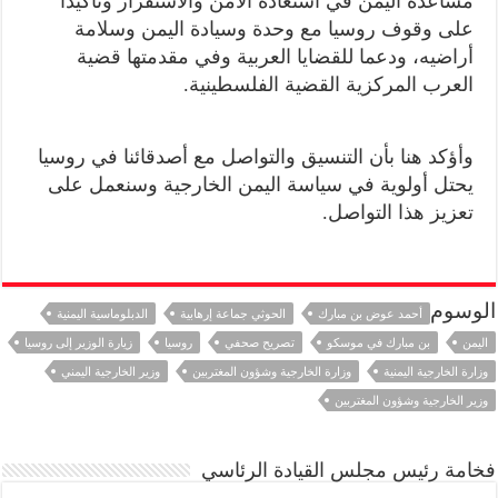
مساعدة اليمن في استعادة الامن والاستقرار
وتأكيدا
على وقوف روسيا مع وحدة وسيادة اليمن
وسلامة
أراضيه، ودعما للقضايا العربية وفي مقدمتها قضية
العرب المركزية القضية الفلسطينية.
وأؤكد هنا بأن التنسيق والتواصل مع أصدقائنا في روسيا
يحتل أولوية في سياسة اليمن الخارجية وسنعمل على
تعزيز هذا التواصل.
الوسوم
أحمد عوض بن مبارك
الحوثي جماعة إرهابية
الدبلوماسية اليمنية
اليمن
بن مبارك في موسكو
تصريح صحفي
روسيا
زيارة الوزير إلى روسيا
وزارة الخارجية اليمنية
وزارة الخارجية وشؤون المغتربين
وزير الخارجية اليمني
وزير الخارجية وشؤون المغتربين
فخامة رئيس مجلس القيادة الرئاسي