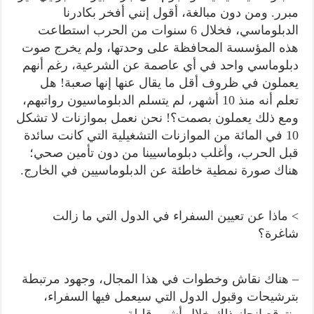
مبرر. ومن دون مبالغة، أقول إنني أفخر بكادرنا
الدبلوماسي، فخلال 6 سنوات من الحرب استطاعت
هذه المؤسسة المحافظة على وحدتها، ولم يخرج صوت
دبلوماسي واحد في أي عاصمة عن الشرعية، رغم أنهم
يعملون في ظروف أقل ما يقال عنها إنها صعبة! هل
تعلم أنه منذ 10 أشهر، لم يتسلم الدبلوماسيون رواتبهم،
ومع ذلك يعملون بصمت؟! نحن نعمل بموازنات لا تشكل
10 في المائة من الموازنات التشغيلية التي كانت سائدة
قبل الحرب، وأغلب دبلوماسيينا من دون تأمين صحي؛
هناك صورة نمطية خاطئة عن الدبلوماسيين في الخارج.
> ماذا عن تعيين السفراء في الدول التي ما زالت
شاغرة؟
– هناك نقاش وخطوات في هذا المجال، وجهود مرتبطة
بترشيحات وقبول الدول التي سيعمل فيها السفراء،
ونتوقع إنجاز ذلك خلال أشهر قليلة.