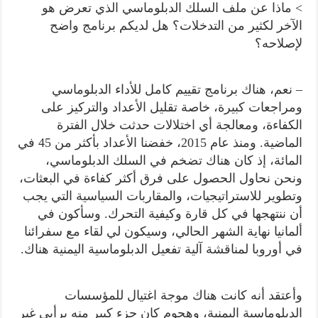
> ماذا عن ملف السلك الدبلوماسي الذي تعرض هو
الآخر لكثير من التدخلات؟ هل لديكم برنامج واضح
لإصلاحه؟
– نعم، هناك برنامج تقييم كامل للأداء الدبلوماسي
ومراجعات كبيرة، خاصة تقليل الأعداد والتركيز على
الكفاءة، ومعالجة أي اختلالات حدثت خلال الفترة
الماضية. ومنذ عام 2015، خفضنا الأعداد بأكثر من 45 في
المائة، إذ كان هناك تضخم في السلك الدبلوماسي،
ونحن نحاول الحصول على فرق أكثر كفاءة في البعثات،
وتطوير للاستراتيجيات، والمقاربات السياسية التي يجب
أن ننتهجها في كل قارة وكيفية التحرك. وسأكون في
ألمانيا نهاية الشهر الحالي، وسيكون لي لقاء مع سفرائنا
في أوروبا لمناقشة آلية تفعيل الدبلوماسية اليمنية هناك.
وأعتقد أنه كانت هناك موجة اغتيال للمؤسسات
الدبلوماسية اليمنية، وهجوم كان جزء كبير منه برأيي غير