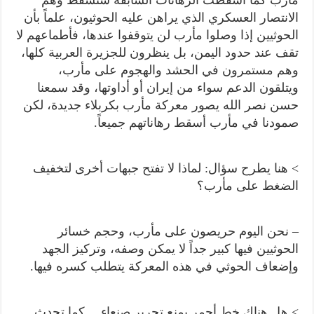
الانتصار العسكري الذي يراهن عليه الحوثيون، علماً بأن
الحوثيين إذا وصلوا مأرب لن يتوقفوا عندها، فأطماعهم لا
تقف عند حدود اليمن، بل ينظرون للجزيرة العربية كلها،
وهم مستمرون في الحشد والهجوم على مأرب،
ويتلقون الدعم سواء من إيران أو أداوتها، وقد سمعنا
حسن نصر الله يصور معركة مأرب بكربلاء جديدة، لكن
صمودنا في مأرب أسقط رهاناتهم جميعاً.
> هنا يطرح سؤال: لماذا لا تفتح جبهات أخرى لتخفيف
الضغط على مأرب؟
– نحن اليوم حريصون على مأرب، وحجم خسائر
الحوثيين فيها كبير جداً لا يمكن وصفه، وتركيز الجهد
وإضعاف الحوثي في هذه المعركة يتطلب كسره فيها.
> هل هناك خط أحمر يمنع تحرير صنعاء… كما تحدث