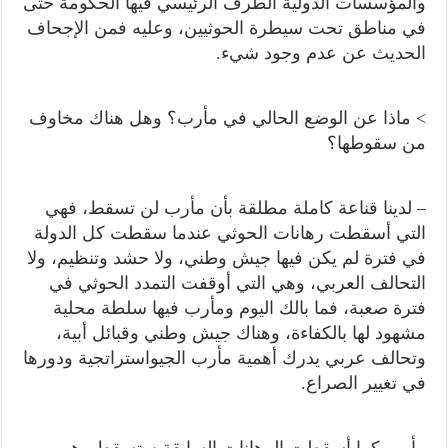
والمؤسسات الدولية الطرف الرئيسي فيها الحكومة حتى
في مناطق تحت سيطرة الحوثيين، وعليه فمن الإجحاف
الحديث عن عدم وجود شيء.
> ماذا عن الوضع الحالي في مأرب؟ وهل هناك مخاوف
من سقوطها؟
– لدينا قناعة كاملة مطلقة بأن مأرب لن تسقط، فهي
التي أسقطت رهانات الحوثي عندما سقطت كل الدولة
في فترة لم يكن فيها جيش وطني، ولا حشد وتنظيم، ولا
التحالف العربي، وهي التي أوقفت التمدد الحوثي في
فترة صعبة، فما بالك اليوم ومأرب فيها سلطة محلية
مشهود لها بالكفاءة، وهناك جيش وطني وقبائل أبية،
وتحالف عربي يدرك أهمية مأرب الجيواستراتجية ودورها
في تغيير الصراع.
مأرب كما أسقطت الرهانات السابقة ستسقط وهم