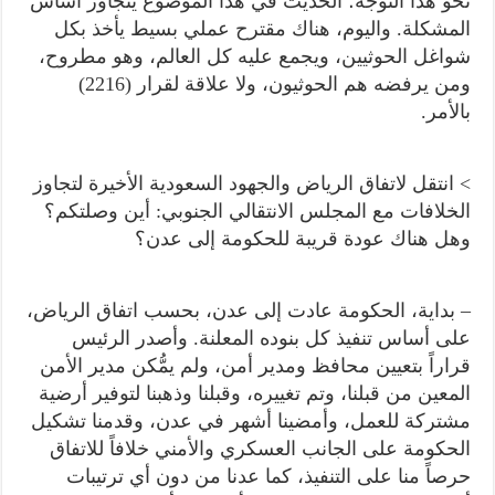
نحو هذا التوجه؛ الحديث في هذا الموضوع يتجاوز أساس
المشكلة. واليوم، هناك مقترح عملي بسيط يأخذ بكل
شواغل الحوثيين، ويجمع عليه كل العالم، وهو مطروح،
ومن يرفضه هم الحوثيون، ولا علاقة لقرار (2216)
بالأمر.
> انتقل لاتفاق الرياض والجهود السعودية الأخيرة لتجاوز
الخلافات مع المجلس الانتقالي الجنوبي: أين وصلتكم؟
وهل هناك عودة قريبة للحكومة إلى عدن؟
– بداية، الحكومة عادت إلى عدن، بحسب اتفاق الرياض،
على أساس تنفيذ كل بنوده المعلنة. وأصدر الرئيس
قراراً بتعيين محافظ ومدير أمن، ولم يمُّكن مدير الأمن
المعين من قبلنا، وتم تغييره، وقبلنا وذهبنا لتوفير أرضية
مشتركة للعمل، وأمضينا أشهر في عدن، وقدمنا تشكيل
الحكومة على الجانب العسكري والأمني خلافاً للاتفاق
حرصاً منا على التنفيذ، كما عدنا من دون أي ترتيبات