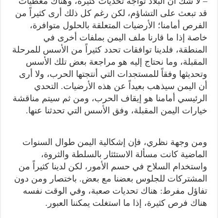
– لا شك أن البلاد تواجه تحديات كثيرة، وهناك معطيات
قد تبعث على التشاؤم، لكن رغم كل ذلك أرى كثيراً من
الفرص أمامنا؛ الأرضيات المتعلقة بالحلول متوافرة،
خاصة إذا ما قارنا ملف اليمن بملفات أخرى في
المنطقة، فلدينا توافقات تحدد كثيراً من الأسس للمرحلة
المقبلة، وما نحتاج إليه هو مراجعة بعض تلك الأسس
وتحديثها وفقاً للمستجدات التي أنتجتها الحرب، ولا أرى
أن اليمن سيذهب بعيداً عن هذه الأرضيات. التحدي
الرئيسي أمامنا هو إيقاف الحرب، ومن ثم سيتم مناقشة
خيارات اليمن المقبلة، وفق الأسس التي تحدثنا عنها.
ومن وجهة نظري، فإن إشكالية اليمن طوال السنوات
الماضية كانت مسألة الاستئثار بالسلطة والثروة،
واستخدام السلاح في حسم الأمور، لكن لدينا كثيراً من
المشتركات للجلوس بعضنا مع بعض. باختصار ومن دون
تفاؤل مفرط: هناك تحديات صعبة، وفي الوقت نفسه
هناك فرص كثيرة، إذا ما استغلت يمكننا العبور.