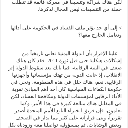
لكن هناك شراكة وتنسيقاً في معركة قائمة قد تتطلب
جملة من التنسيقات ليس المجال لذكرها.
> إلى أي حد يؤثر ملف الفساد في الحكومة على أدائها
وتعامل الخارج معها؟
– علينا الإقرار بأن الدولة اليمنية تعاني تاريخياً من
إشكالات هيكلية حتى قبل ثورة 2011. فقد كان هناك
ضعف في البنية الرقابية، فما بالك بعد سقوط الدولة إثر
الانقلاب، إذ عانت الدولة من تهتك مؤسساتها وأجهزتها
الرقابية. نعم، هناك خلل في هذه المنظومة، ونحن في
حكومة الكفاءات السياسية كان أحد أهم المبادئ تقوية
الأداء الرقابي لمؤسسات الدولة ومكافحة الفساد، لكن
في المقابل هناك مبالغة كبيرة في هذا الأمر. وكما
تعلمون، فإن فريق الخبراء التابع للأمم المتحدة أصدر
تقريراً، وبنى قراراته على كثير مما يدار في الصحف
وبعض الوشايات، ثم بمسؤولية تواصلنا معه وزودناه بكل