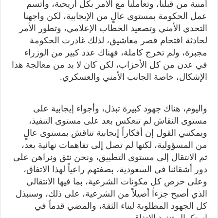
أمنية من قبلنا، وتعاملنا مع الأمر بكل أريحية، واتسم
عمل الحكومة بمستوى عالٍ من الإيجابية، لكن واجهنا
التحدي الأمني وتصعيد الخطاب الإعلامي، وتطور الأمر
لحادثة اقتحام قصر معاشيق، لذلك غادرت الحكومة
مجبرة، ولم تخرج كاملة، فهناك عدد كبير من الوزراء
في عدن من كل الأحزاب، لكن كان لا بد من معالجة هذا
الإشكال، خاصة الجانب الأمني والعسكري.
واليوم، هناك جهود كبيرة تبذل، وأجواء إيجابية على
مستوى النقاش لم تنعكس بعد على مستوى التنفيذ،
ويمكنني القول إن أفكاراً إيجابية تناقش بمستوى عالٍ
من المسؤولية، لكنها لم تصل إلى تفاهمات نهائية بعد،
ثم الانتقال إلى مستوى التطبيق، ونحن نثق ونراهن على
دور أشقائنا في السعودية، بصفتهم راعياً لهذا الاتفاق،
وعلى حرص كل مكونات الشرعية، بما فيها الانتقالي
الذي أصبح جزءاً أصيلاً من الشرعية، على ذلك، وسنبذل
كل الجهود المطلوبة لبناء الثقة، والمضي قدماً في
استكمال تنفيذ الاتفاق.