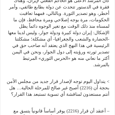
كان المرشد الأعلى هو الحاكم الفعلي لإيران، وهناك
فقرة في الدستور تتحدث عن دولة بطابع طائفي، وأمر
أخطر، وهو تصدير الثورة. وبالتالي، فمهما تعاقبت
الحكومات، مرة بوجه إصلاحي ومرة محافظ، فإن ما
لمسناه منذ ذلك الوقت مع تغير الوجوه دائماً يظل
الإشكال: إيران دولة كبيرة ودولة جوار، وليس لدينا معها
-الحضارة والشعب والجغرافيا- أي مشكلة؛ مشكلتنا
الرئيسية في هذا النهج الذي يعتقد أنه صاحب حق في
تصدير ثورته ورؤيته إلى دول الجوار، ونحن في اليمن
أكثر ما نعاني منه هو «الحرس الثوري» المرتبط
بالمرشد.
> يتداول اليوم توجه لإصدار قرار جديد من مجلس الأمن
بحجة أن (2216) أصبح غير صالح للمرحلة الحالية… هل
أنتم مستعدون لمناقشة أي تسوية تستبعد هذا القرار؟
– أعتقد أن قرار (2216) يوفر أساساً قانونياً يتسق مع