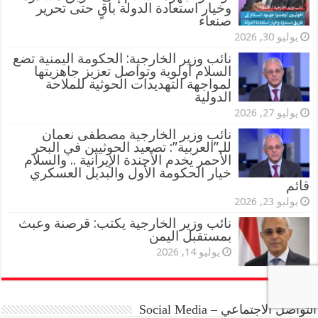
وخيار استعادة الدولة باقٍ حتى تحرير
صنعاء
يوليو 30, 2026
نائب وزير الخارجية: الحكومة اليمنية تضع
السلام أولوية وتواصل تعزيز جاهزيتها
لمواجهة التهديدات الحوثية للملاحة
الدولية
يوليو 27, 2026
نائب وزير الخارجية مصطفى نعمان
للـ”العربية”: تصعيد الحوثيين في البحر
الأحمر يخدم الأجندة الإيرانية .. والسلام
خيار الحكومة الأول والبديل العسكري
قائم
يوليو 23, 2026
نائب وزير الخارجية يكتب: قرصنة وعبث
بمستقبل اليمن
يوليو 14, 2026
التواصل الاجتماعي – Social Media