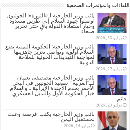
اللقاءات والمؤتمرات الصحفية
‏نائب وزير الخارجية لـ«الثورة»: الحوثيون
أوصلوا جهود السلام إلى طريق مسدود
وخيار استعادة الدولة باقٍ حتى تحرير
صنعاء
يوليو 30, 2026
نائب وزير الخارجية: الحكومة اليمنية تضع
السلام أولوية وتواصل تعزيز جاهزيتها
لمواجهة التهديدات الحوثية للملاحة
الدولية
يوليو 27, 2026
نائب وزير الخارجية مصطفى نعمان
للـ”العربية”: تصعيد الحوثيين في البحر
الأحمر يخدم الأجندة الإيرانية .. والسلام
خيار الحكومة الأول والبديل العسكري
قائم
يوليو 23, 2026
نائب وزير الخارجية يكتب: قرصنة وعبث
بمستقبل اليمن
يوليو 14, 2026