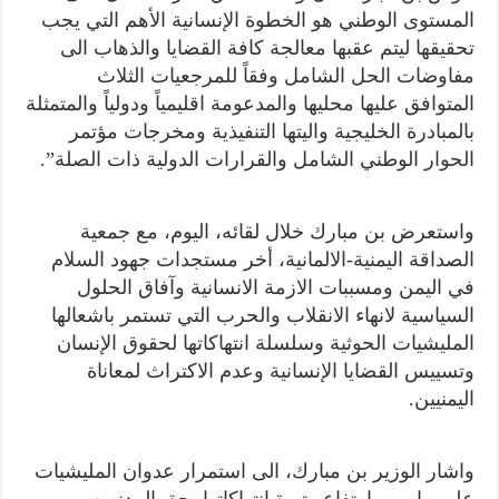
المستوى الوطني هو الخطوة الإنسانية الأهم التي يجب
تحقيقها ليتم عقبها معالجة كافة القضايا والذهاب الى
مفاوضات الحل الشامل وفقاً للمرجعيات الثلاث
المتوافق عليها محليها والمدعومة اقليمياً ودولياً والمتمثلة
بالمبادرة الخليجية واليتها التنفيذية ومخرجات مؤتمر
الحوار الوطني الشامل والقرارات الدولية ذات الصلة”.
واستعرض بن مبارك خلال لقائه، اليوم، مع جمعية
الصداقة اليمنية-الالمانية، أخر مستجدات جهود السلام
في اليمن ومسببات الازمة الانسانية وآفاق الحلول
السياسية لانهاء الانقلاب والحرب التي تستمر باشعالها
المليشيات الحوثية وسلسلة انتهاكاتها لحقوق الإنسان
وتسييس القضايا الإنسانية وعدم الاكتراث لمعاناة
اليمنيين.
واشار الوزير بن مبارك، الى استمرار عدوان المليشيات
على مارب وارتفاع وتيرة انتهاكاتها بحق المدنيين