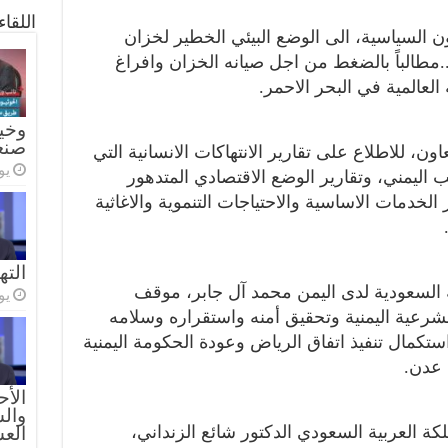
اللقا
 السياسية، الى الوضع البيئي الخطير لخزان
..مطالباً بالضغط من اجل صيانه الخزان وافراغ
 العالمية في البحر الاحمر.
وخيا
صنع
ون، للاطلاع على تقارير الانتهاكات الانسانية التي
يولي
ب اليمني، وتقارير الوضع الاقتصادي المتدهور
الخدمات الاساسية والاحتياجات التنموية والاغاثية
الته
ة السعودية لدى اليمن محمد آل جابر، موقف
يولي
للشرعية اليمنية وتحقيق أمنه واستقراره وسلامه
تكمال تنفيذ اتفاق الرياض وعودة الحكومة اليمنية
 عدن.
الأح
والس
كة العربية السعودي الدكتور شائع الزنداني،
الع