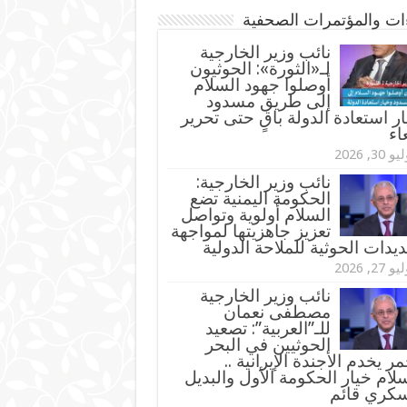
ءات والمؤتمرات الصحفية
‏نائب وزير الخارجية
لـ«الثورة»: الحوثيون
أوصلوا جهود السلام
إلى طريق مسدود
ر استعادة الدولة باقٍ حتى تحرير
اء
و 30, 2026
نائب وزير الخارجية:
الحكومة اليمنية تضع
السلام أولوية وتواصل
تعزيز جاهزيتها لمواجهة
ديدات الحوثية للملاحة الدولية
و 27, 2026
نائب وزير الخارجية
مصطفى نعمان
للـ”العربية”: تصعيد
الحوثيين في البحر
مر يخدم الأجندة الإيرانية ..
لام خيار الحكومة الأول والبديل
سكري قائم