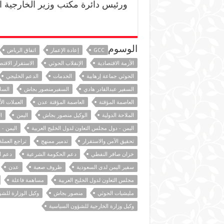
ورئيس دائرة مكتب وزير الخارجية ال
الوسوم
GCC
إعادة الإعمار
اتفاق الرياض
الأزمة الاقتصادية
الإنقلاب الحوثي
الاستقرار الاقت
الحوثي جماعة إرهابية
الخدمات
الدعم الخليجي
السفير عبدالقادر هادي
السفيرمنصور بجاش
السل
العاصمة المؤقتة
العاصمة المؤقتة عدن
العملات الأ
الملاحة الدولية
الوكيل منصور بجاش
اليمن
ا
اليمن - دول مجلس التعاون لدول الخليج العربية
اليمن - 
تحقيق الآمن والاستقرار
تدمير ممنهج
تراجع العملة
خزان صافر النفطي
دعم الحكومة الشرعية
دعم ال
سفير اليمن لدى السعودية
ظروف صعبة
عدن
مجلس التعاون لدول الخليج العربية
مساهمة فاعلة
مليشيات الحوثي
منصور بجاش
وكيل الوزارة للش
وكيل وزارة الخارجية للشؤون السياسية