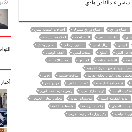
سفير عبدالقادر هادي.
يولي
اجتماع وزاري
اجتماع وزاري مشترك
احتياجات الشعب اليمني
صادي
الاقتصاد اليمني
البنية التحتية
الحكومة الشرعية
الرياض
الريال اليمني
السفير الزنداني
السفير بجاش
التواصل 
ام في اليمن
السلع
الشعب اليمني
الصف الوطني
جنبية
العملية الوطنية
المدنيين
المعاناة الإنسانية
ليمن - دول مجلس التعاون الخليجي
مجلس التعاون لدول الخليج العربية
انتهاكات جسيمة
بجاش
أخبار
تراجع العملة الوطنية
توحيد الصفوف
خزان صافر
حكومة اليمنية
دول الخليج العربية
رئيس دائرة مكتب الوزير
عودة الحكومة اليمنية
مؤسسات الدولة
مجلس التعاون الخليجي
مليشيا الحوثي
مليشيات إرهابية
مليشيات إنقلابية
ؤون السياسية
وكيل وزارة الخارجية البحريني