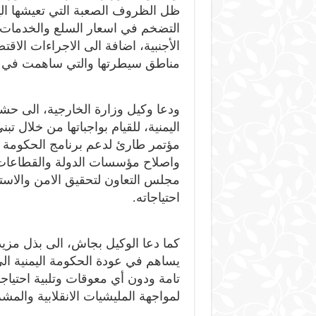
ظل الظروف الصعبة التي تعيشها الي
التضخم في اسعار السلع والخدمات و
الأجنبية، اضافة الى الاجراءات الاقتص
مناطق سيطرتها والتي ساهمت في مض
ودعا وكيل وزارة الخارجية، الى ح
اليمنية، للقيام بواجباتها من خلال ت
مؤتمر طارئ لدعم برنامج الحكومة اقت
واصلاح مؤسسات الدولة والقطاعات ا
مجلس التعاون لتحقيق الامن والاستقر
احتياجاته.
كما دعا الوكيل بجاش، الى بذل مزيدا
يساهم في عودة الحكومة اليمنية الى
تامة ودون أي معوقات وتلبية احتيا
لمواجهة المليشيات الانقلابية والمشر