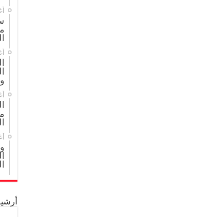
أغ
س
م
ال
أغ
ا
ال
و
أغ
ا
مج
ال
أغ
و
ال
ال
أرشيف