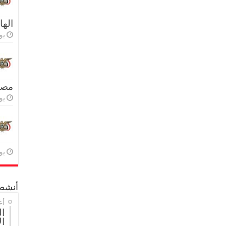
اله
يولي
مصر 
يولي
يولي
أنشطة
أغ
ال
ال