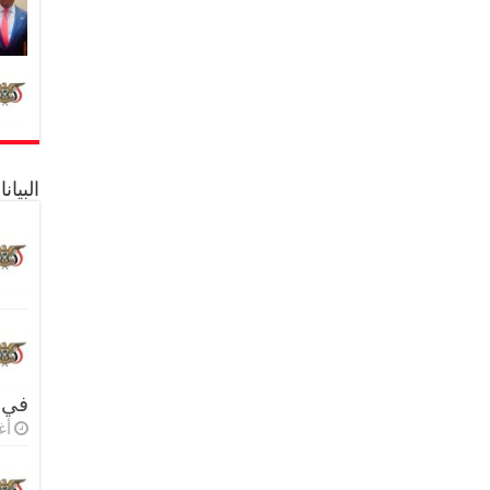
البيا
في 
أغس