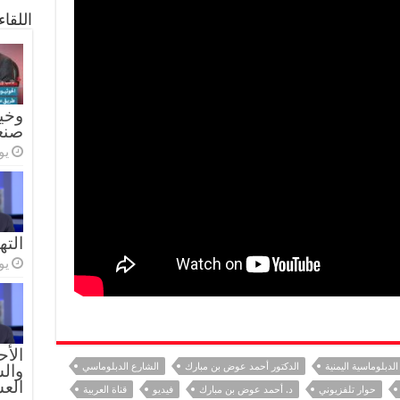
اللقا
وخيا
صنع
يولي
الته
يولي
الأح
الدبلوماسية اليمنية
الدكتور أحمد عوض بن مبارك
الشارع الدبلوماسي
والس
الع
حوار تلفزيوني
د. أحمد عوض بن مبارك
فيديو
قناة العربية