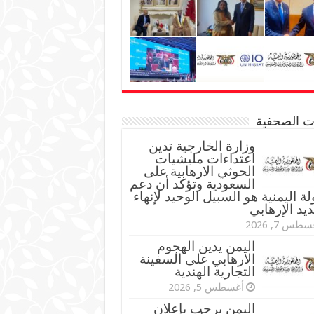
نات الصحفية
وزارة الخارجية تدين
اعتداءات مليشيات
الحوثي الارهابية على
السعودية وتؤكد أن دعم
لة اليمنية هو السبيل الوحيد لإنهاء
ديد الإرهابي
طس 7, 2026
اليمن يدين الهجوم
الارهابي على السفينة
التجارية الهندية
أغسطس 5, 2026
اليمن يرحب بإعلان