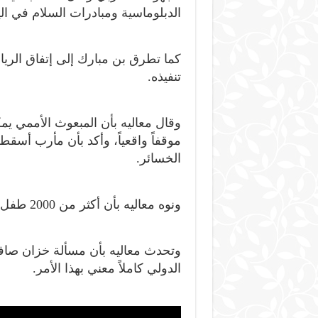
الدبلوماسية ومبادرات السلام في ال
كما تطرق بن مبارك إلى إتفاق الري
تنفيذه.
وقال معاليه بأن المبعوث الأممي يم
موقفاً واقعياً، وأكد بأن مأرب أسق
الخسائر.
ونوه معاليه بأن أكثر من 2000 طفل يمني قُتل بسبب تجنيد الحوثيين للأطفال.
وتحدث معاليه بأن مسألة خزان صافر 
الدولي كاملاً معني بهذا الأمر.