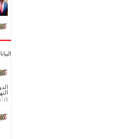
البيا
الدو
الته
أغس