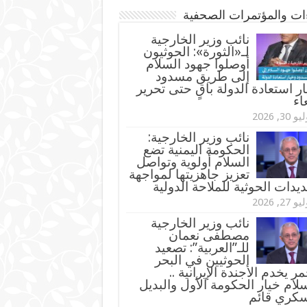
ءات والمؤتمرات الصحفية
‏نائب وزير الخارجية
لـ«الثورة»: الحوثيون
أوصلوا جهود السلام
إلى طريق مسدود
ر استعادة الدولة باقٍ حتى تحرير
اء
و 30, 2026
نائب وزير الخارجية:
الحكومة اليمنية تضع
السلام أولوية وتواصل
تعزيز جاهزيتها لمواجهة
ديدات الحوثية للملاحة الدولية
و 27, 2026
نائب وزير الخارجية
مصطفى نعمان
للـ”العربية”: تصعيد
الحوثيين في البحر
مر يخدم الأجندة الإيرانية ..
لام خيار الحكومة الأول والبديل
سكري قائم