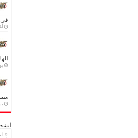
في 
أغس
اله
يولي
مصر 
يولي
أنشطة
أغ