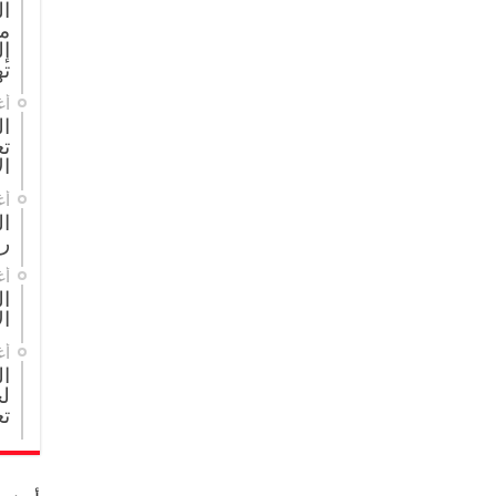
ا
م
إل
ته
أغ
ال
تع
ال
أغ
ا
ر
أغ
ال
ال
أغ
ا
لج
تع