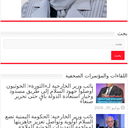
بحث
اللقاءات والمؤتمرات الصحفية
‏نائب وزير الخارجية لـ«الثورة»: الحوثيون
أوصلوا جهود السلام إلى طريق مسدود
وخيار استعادة الدولة باقٍ حتى تحرير
صنعاء
يوليو 30, 2026
نائب وزير الخارجية: الحكومة اليمنية تضع
السلام أولوية وتواصل تعزيز جاهزيتها
لمواجهة التهديدات الحوثية للملاحة