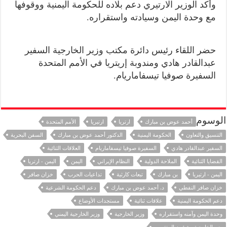
وأكد الوزير الارتيري دعم بلاده للحكومة اليمنية ووقوفها
مع وحدة اليمن وسيادته واستقراره.
حضر اللقاء رئيس دائرة مكتب وزير الخارجية السفير
عبدالقادر هادي ومندوبة إريتريا في الأمم المتحدة
السفيرة صوفيا تيسفاماريام.
الوسوم
أحمد عوض بن مبارك
ارتريا
ارتيريا
الأمم المتحدة
التنسيق والتعاون
الحكومة اليمنية
الدكتور أحمد عوض بن مبارك
السفن البحرية
السفير عبدالقادر هادي
السفيرة صوفيا تيسفاماريام
العلاقات الثنائية
القضايا الثنائية
الملاحة الدولية
النظام الإيراني
اليمن
اليمن - ارتريا
اليمن - ارتيريا
بن مبارك
تبعات كارثية
تداعيات الحرب
خزان صافر
خزان صافر النفطي
د. أحمد عوض بن مبارك
دعم الحكومة الشرعية
دعم الحكومة اليمنية
علاقات ثنائية
مستجدات الأوضاع
وحدة اليمن وآمنه واستقراره
وزير الخارجية
وزير الخارجية اليمني