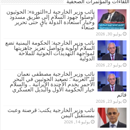
اللقاءات والمؤتمرات الصحفية
‏نائب وزير الخارجية لـ«الثورة»: الحوثيون
أوصلوا جهود السلام إلى طريق مسدود
وخيار استعادة الدولة باقٍ حتى تحرير
صنعاء
يوليو 30, 2026
نائب وزير الخارجية: الحكومة اليمنية تضع
السلام أولوية وتواصل تعزيز جاهزيتها
لمواجهة التهديدات الحوثية للملاحة
الدولية
يوليو 27, 2026
نائب وزير الخارجية مصطفى نعمان
للـ”العربية”: تصعيد الحوثيين في البحر
الأحمر يخدم الأجندة الإيرانية .. والسلام
خيار الحكومة الأول والبديل العسكري
قائم
يوليو 23, 2026
نائب وزير الخارجية يكتب: قرصنة وعبث
بمستقبل اليمن
يوليو 14, 2026