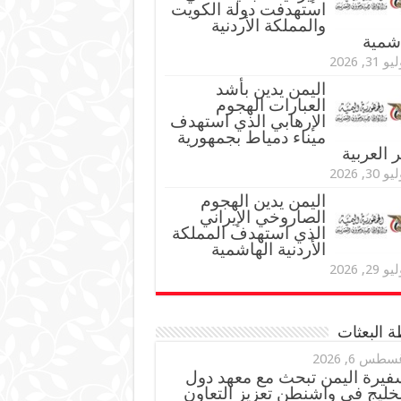
استهدفت دولة الكويت
والمملكة الأردنية
اشمية
و 31, 2026
اليمن يدين بأشد
العبارات الهجوم
الإرهابي الذي استهدف
ميناء دمياط بجمهورية
العربية
و 30, 2026
اليمن يدين الهجوم
الصاروخي الإيراني
الذي استهدف المملكة
الأردنية الهاشمية
و 29, 2026
 البعثات
سطس 6, 2026
فيرة اليمن تبحث مع معهد دول
خليج في واشنطن تعزيز التعاون