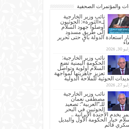
ءات والمؤتمرات الصحفية
‏نائب وزير الخارجية
لـ«الثورة»: الحوثيون
أوصلوا جهود السلام
إلى طريق مسدود
ر استعادة الدولة باقٍ حتى تحرير
اء
و 30, 2026
نائب وزير الخارجية:
الحكومة اليمنية تضع
السلام أولوية وتواصل
تعزيز جاهزيتها لمواجهة
ديدات الحوثية للملاحة الدولية
و 27, 2026
نائب وزير الخارجية
مصطفى نعمان
للـ”العربية”: تصعيد
الحوثيين في البحر
مر يخدم الأجندة الإيرانية ..
لام خيار الحكومة الأول والبديل
سكري قائم