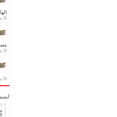
اله
يولي
مصر 
يولي
يولي
أنشطة
أغ
س
ال