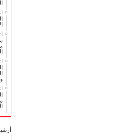
ال
أغ
ال
ال
أغ
س
م
ال
أغ
ا
ال
و
أغ
ا
مج
ال
أرشيف