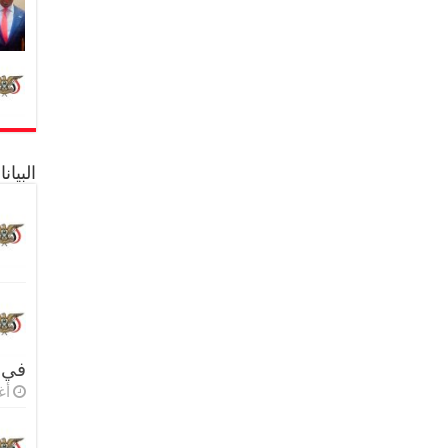
البيا
في 
أغس