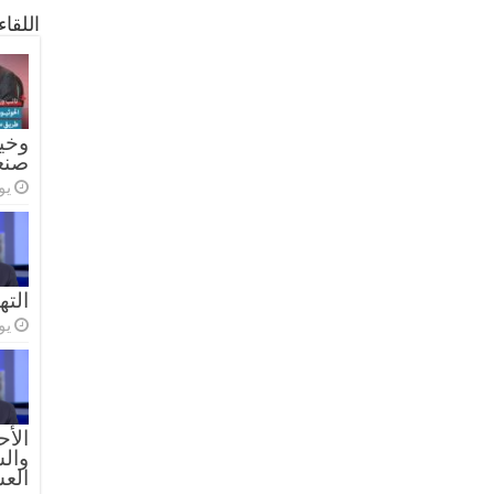
اللقا
وخيا
صنع
يولي
الته
يولي
الأح
والس
الع