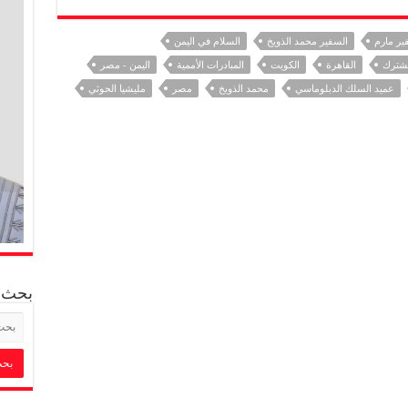
ير مارم
السفير محمد الذويخ
السلام في اليمن
مشترك
القاهرة
الكويت
المبادرات الأممية
اليمن - مصر
عميد السلك الدبلوماسي
محمد الذويخ
مصر
مليشيا الحوثي
بحث