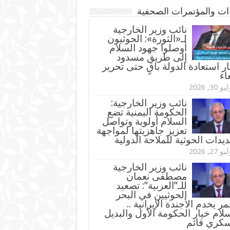
ءات والمؤتمرات الصحفية
‏نائب وزير الخارجية
لـ«الثورة»: الحوثيون
أوصلوا جهود السلام
إلى طريق مسدود
ر استعادة الدولة باقٍ حتى تحرير
اء
و 30, 2026
نائب وزير الخارجية:
الحكومة اليمنية تضع
السلام أولوية وتواصل
تعزيز جاهزيتها لمواجهة
ديدات الحوثية للملاحة الدولية
و 27, 2026
نائب وزير الخارجية
مصطفى نعمان
للـ”العربية”: تصعيد
الحوثيين في البحر
مر يخدم الأجندة الإيرانية ..
لام خيار الحكومة الأول والبديل
سكري قائم