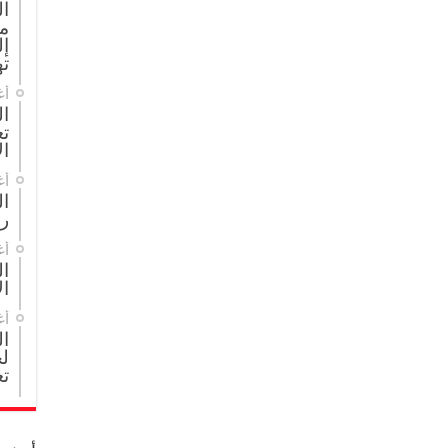
ا
م
إل
ته
أغ
ال
تع
ال
أغ
ا
ر
أغ
ال
ال
أغ
ا
لج
تع