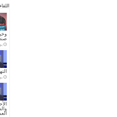
اللقا
وخيا
صنع
يولي
الته
يولي
الأح
والس
الع