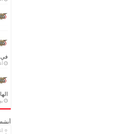
في 
أغس
اله
يولي
أنشطة
أغ