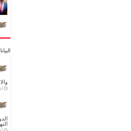
البيا
والا
أغس
الدو
الته
أغس