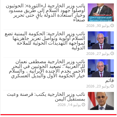
‏نائب وزير الخارجية لـ«الثورة»: الحوثيون
أوصلوا جهود السلام إلى طريق مسدود
وخيار استعادة الدولة باقٍ حتى تحرير
صنعاء
يوليو 30, 2026
نائب وزير الخارجية: الحكومة اليمنية تضع
السلام أولوية وتواصل تعزيز جاهزيتها
لمواجهة التهديدات الحوثية للملاحة
الدولية
يوليو 27, 2026
نائب وزير الخارجية مصطفى نعمان
للـ”العربية”: تصعيد الحوثيين في البحر
الأحمر يخدم الأجندة الإيرانية .. والسلام
خيار الحكومة الأول والبديل العسكري
قائم
يوليو 23, 2026
نائب وزير الخارجية يكتب: قرصنة وعبث
بمستقبل اليمن
يوليو 14, 2026