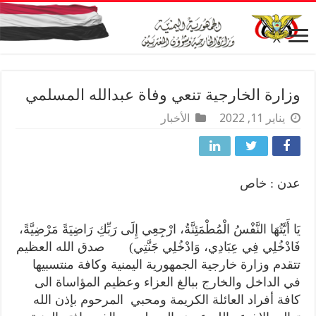
وزارة الخارجية تنعي وفاة عبدالله المسلمي
يناير 11, 2022
الأخبار
عدن : خاص
يَا أَيَّتُهَا النَّفْسُ الْمُطْمَئِنَّةُ، ارْجِعِي إِلَى رَبِّكِ رَاضِيَةً مَرْضِيَّةً،
فَادْخُلِي فِي عِبَادِي، وَادْخُلِي جَنَّتِي) صدق الله العظيم
تتقدم وزارة خارجية الجمهورية اليمنية وكافة منتسبيها
في الداخل والخارج ببالغ العزاء وعظيم المؤاساة الى
كافة أفراد العائلة الكريمة ومحبي المرحوم بإذن الله