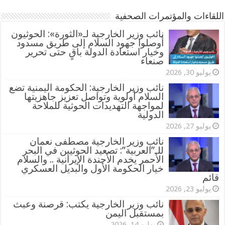
اللقاءات والمؤتمرات الصحفية
‏نائب وزير الخارجية لـ«الثورة»: الحوثيون
أوصلوا جهود السلام إلى طريق مسدود
وخيار استعادة الدولة باقٍ حتى تحرير
صنعاء
يوليو 30, 2026
نائب وزير الخارجية: الحكومة اليمنية تضع
السلام أولوية وتواصل تعزيز جاهزيتها
لمواجهة التهديدات الحوثية للملاحة
الدولية
يوليو 27, 2026
نائب وزير الخارجية مصطفى نعمان
للـ”العربية”: تصعيد الحوثيين في البحر
الأحمر يخدم الأجندة الإيرانية .. والسلام
خيار الحكومة الأول والبديل العسكري
قائم
يوليو 23, 2026
نائب وزير الخارجية يكتب: قرصنة وعبث
بمستقبل اليمن
يوليو 14, 2026