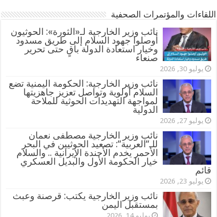
اللقاءات والمؤتمرات الصحفية
‏نائب وزير الخارجية لـ«الثورة»: الحوثيون
أوصلوا جهود السلام إلى طريق مسدود
وخيار استعادة الدولة باقٍ حتى تحرير
صنعاء
يوليو 30, 2026
نائب وزير الخارجية: الحكومة اليمنية تضع
السلام أولوية وتواصل تعزيز جاهزيتها
لمواجهة التهديدات الحوثية للملاحة
الدولية
يوليو 27, 2026
نائب وزير الخارجية مصطفى نعمان
للـ”العربية”: تصعيد الحوثيين في البحر
الأحمر يخدم الأجندة الإيرانية .. والسلام
خيار الحكومة الأول والبديل العسكري
قائم
يوليو 23, 2026
نائب وزير الخارجية يكتب: قرصنة وعبث
بمستقبل اليمن
يوليو 14, 2026