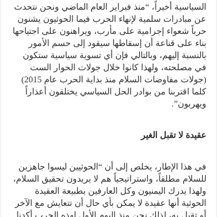
السياسية أخيراً، “منذ فبراير العام الماضي ونحن نتحدث
عن مبادرات سلمية لإنهاء الحرب فيما الحوثيون يشنون
حرباً شعواء إجرامية على مأرب، ويراهنون على اجتياحها
بناء على قناعة أن إسقاطها سيقود إلى حسم الأمور
بالنسبة إليهم، وبالتالي فإن أي تسوية سياسية ستكون
في مصلحته، ولهذا كانوا خلال جولات الحوار الست
(جولات مفاوضات السلام منذ بداية الحرب عام 2015)
كلما اقتربنا من بوادر الحل السياسي يختلقون أعذاراً
ويهربون”.
عقيدة لا تقبل الغير
في هذا الإطار، يخلص إلى أن “الحوثيين ليسوا جاهزين
للسلام مطلقاً، واستراتيجياً هم لا يريدون تحقيق السلام،
ولهذا يدرك اليمنيون وكل العارفين بطبيعة العقيدة
الحوثية أنها عقيدة لا يمكن بأي حال أن تتعايش مع الآخر
أو تقبل به، لذلك نحن منذ اليوم الأول لهذه الحرب أكدنا