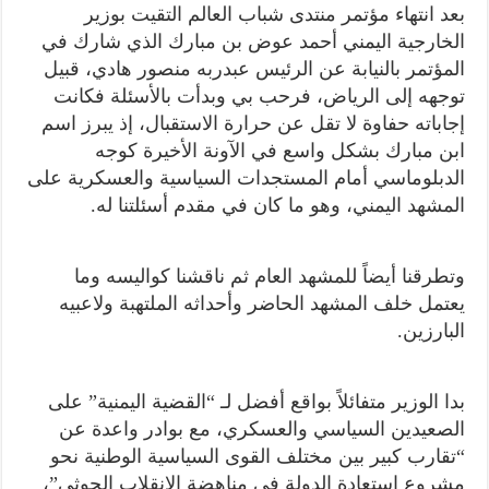
بعد انتهاء مؤتمر منتدى شباب العالم التقيت بوزير
الخارجية اليمني أحمد عوض بن مبارك الذي شارك في
المؤتمر بالنيابة عن الرئيس عبدربه منصور هادي، قبيل
توجهه إلى الرياض، فرحب بي وبدأت بالأسئلة فكانت
إجاباته حفاوة لا تقل عن حرارة الاستقبال، إذ يبرز اسم
ابن مبارك بشكل واسع في الآونة الأخيرة كوجه
الدبلوماسي أمام المستجدات السياسية والعسكرية على
المشهد اليمني، وهو ما كان في مقدم أسئلتنا له.
وتطرقنا أيضاً للمشهد العام ثم ناقشنا كواليسه وما
يعتمل خلف المشهد الحاضر وأحداثه الملتهبة ولاعبيه
البارزين.
بدا الوزير متفائلاً بواقع أفضل لـ “القضية اليمنية” على
الصعيدين السياسي والعسكري، مع بوادر واعدة عن
“تقارب كبير بين مختلف القوى السياسية الوطنية نحو
مشروع استعادة الدولة في مناهضة الانقلاب الحوثي”،