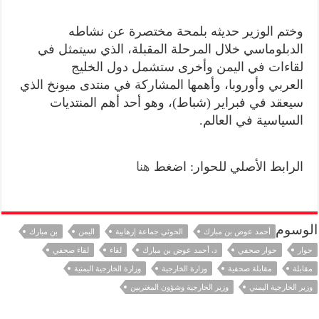
وختم الوزير حديثه بلمحة مختصرة عن نشاطه
الدبلوماسي خلال المرحلة المقبلة، الذي سيتمثل في
لقاءات في اليمن وأخرى ستشمل دول الخليج
العربي وأوروبا، وأهمها المشاركة في منتدى ميونخ الذي
سيعقد في فبراير (شباط)، وهو أحد أهم المنتديات
السياسية في العالم.
الرابط الأصلي للحوار: اضغط
هنا
الوسوم
أحمد عوض بن مبارك
الحوثي جماعة إرهابية
اليمن
بن مبارك
حوار
حوار صحفي
د. أحمد عوض بن مبارك
لقاء
لقاء صحفي
مقابلة
مقابلة صحفية
وزارة الخارجية
وزارة الخارجية اليمنية
وزير الخارجية اليمني
وزير الخارجية وشؤون المغتربين