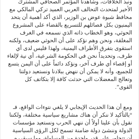
ونبذ الخلافات، وشاهدنا المؤتمر الصحافي المشترك
الأخير لمتحدث التحالف العربي العميد تركي المالكي مع
محافظ شبوة عوض بن الوزير، الذي أكد أهمية أن يتحد
اليمنيون بكل فصائلهم للتسريع بالقضاء على المشروع
الحوثي، وهو الخطاب ذاته الذي نسمعه في الغرف
المغلقة، ونحن وهم نؤكد على أن الحوثي ضعيف، ولكنه
استقوى بتفرق الأطراف اليمنية، ولهذا فليس لدى أي
طرف، وتحديداً نحن في الحكومة الشرعية، أي نية لإلغاء
أو إقصاء أي طرف آخر، ونؤكد دائماً على أن اليمن يتسع
للجميع، وأنه لا يمكن أن ننهض ببلادنا ونستعيد دولتنا
وتعالج المعضلات التي حدثت كافة إلا بتكاتف كل
القوى”.
ومع أن هذا الحديث الإيجابي لا يلغي نتوءات الواقع، فـ
“بالتأكيد لا ننكر أن هناك مشاريع سياسية مختلفة، ولكننا
نقول بأن علينا أولاً أن ننهي الحرب ونستعيد مؤسسات
الدولة وننشئ دولة ضامنة تسمح لكل الرؤى السياسية
أن تتحاور على قدر واحدة من المساواة، وما سيقرره