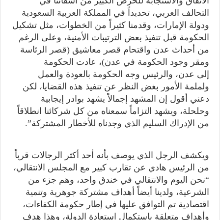
الاتفاق والاستجابة للحرص الكبير من أشقائنا في
التحالف العربي، تحديداً في المملكة العربية السعودية
ودولة الإمارات، وقدمنا كثيراً من الخطوات، مثل تشكيل
الحكومة قبل تنفيذ بعض الترتيبات الأمنية، وعلى الرغم
من أحداث عدن واقتحام قصر معاشيق (قصر الرئاسة
ومقر وجود الحكومة في عدن)، عادت الحكومة
إلى عدن، والرئيس وجه الحكومة بالعودة والعمل
ولملمة الأمور بغض النظر عن تنفيذ هذه القضايا، لكن
دعني أقول إن المشهد إجمالاً يشهد بوادر إيجابية
وحلحلة، ويشهد التزاماً سمعناه من كل شركائنا انطلاقاً
من الإدراك السليم الذي وجدناه للأخطار المشتركة”.
ويكشف الرجل الذي يوصف بأنه أحد أكثر الرجالات قرباً
من الرئيس هادي عن تقارب كبير مع المجلس الانتقالي،
“نحن اليوم والانتقالي في خندق واحد، وهم جزء من
الشرعية، ولدينا أيضاً أهداف مشتركة جوهرية وتنمية
اقتصادية تم التوافق عليها في إطار حكومة الكفاءات،
وأهداف متعلقة باستكمال استعادة الدولة، وهذا هدف