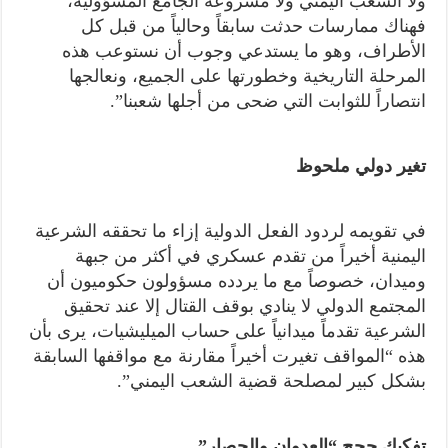
ولا الشعب اليمني ولا مشروعه الجامع المسؤولية،
فهناك ممارسات حدثت سابقاً وحالياً من قبل كل
الأطراف، وهو ما يستدعي وجوب أن نستوعب هذه
المرحلة التاريخية وخطورتها على الجميع، ونعالجها
انتصاراً للثوابت التي ضحى من أجلها شعبنا”.
تغير دولي ملحوظ
في تقويمه لردود الفعل الدولية إزاء ما تحققه الشرعية
اليمنية أخيراً من تقدم عسكري في أكثر من جبهة
وميدان، خصوصاً مع ما يردده مسؤولون حكوميون أن
المجتمع الدولي لا ينادي بوقف القتال إلا عند تحقيق
الشرعية تقدماً ميدانياً على حساب الميليشيات، يرى بأن
هذه “المواقف تغيرت أخيراً مقارنة مع مواقفها السابقة
بشكل كبير لمصلحة قضية الشعب اليمني”.
تفكيك حجج “العدوان والحصار”