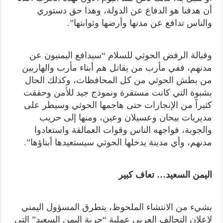
أن هدفنا هو الدفاع عن الدولة، وهذا حق دستوري
والناس تدافع عن مدنها وأرضها وثوابتها”.
وقبالة الرفض الحوثي للسلام “سيدافع اليمنيون عن
مدنهم، ففي مأرب من يقاتل هم أبناء مأرب والهاربين
من بطش الحوثي من كل المحافظات، وكذلك الحال
بشبوة التي كانت مستقرة ونموذج جيد للأمن وحققت
كثيراً من الإنجازات حتى هاجمها الحوثي وسيطر على
مديريات بيحان وعسيلان وعين، ومنها إلى حريب
والجوبة، فواجهه الناس وقوات العمالقة واستعادوا
مدنهم، وأي مدينة يدخلها الحوثي سيستعيدها أبناؤها”.
اليمن السعيد… تعاف كبير
بشيء من الانتشاء الملحوظ، يتطرق المسؤول اليمني
لإعلان التحالف العربي عملية “حرية اليمن السعيد” التي