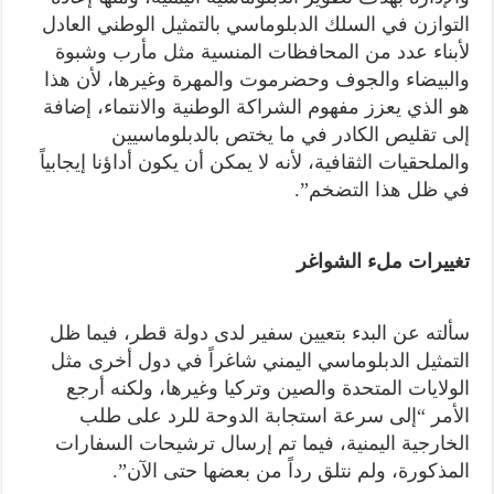
التوازن في السلك الدبلوماسي بالتمثيل الوطني العادل
لأبناء عدد من المحافظات المنسية مثل مأرب وشبوة
والبيضاء والجوف وحضرموت والمهرة وغيرها، لأن هذا
هو الذي يعزز مفهوم الشراكة الوطنية والانتماء، إضافة
إلى تقليص الكادر في ما يختص بالدبلوماسيين
والملحقيات الثقافية، لأنه لا يمكن أن يكون أداؤنا إيجابياً
في ظل هذا التضخم”.
تغييرات ملء الشواغر
سألته عن البدء بتعيين سفير لدى دولة قطر، فيما ظل
التمثيل الدبلوماسي اليمني شاغراً في دول أخرى مثل
الولايات المتحدة والصين وتركيا وغيرها، ولكنه أرجع
الأمر “إلى سرعة استجابة الدوحة للرد على طلب
الخارجية اليمنية، فيما تم إرسال ترشيحات السفارات
المذكورة، ولم نتلق رداً من بعضها حتى الآن”.