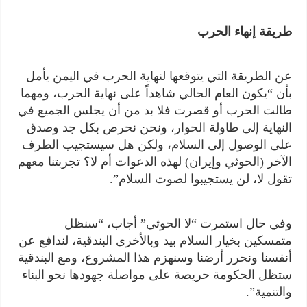
طريقة إنهاء الحرب
عن الطريقة التي يتوقعها لنهاية الحرب في اليمن يأمل
بأن “يكون العام الحالي شاهداً على نهاية الحرب، ومهما
طالت الحرب أو قصرت فلا بد من أن يجلس الجميع في
النهاية إلى طاولة الحوار، ونحن نحرص بكل جد وصدق
على الوصول إلى السلام، ولكن هل سيستجيب الطرف
الآخر (الحوثي وإيران) لهذه الدعوات أم لا؟ تجربتنا معهم
تقول لا، لن يستجيبوا لصوت السلام”.
وفي حال استمرت “لا الحوثي” أجاب، “سنظل
متمسكين بخيار السلام بيد وبالأخرى البندقية، لندافع عن
أنفسنا ونحرر أرضنا وسنهزم هذا المشروع، ومع البندقية
ستظل الحكومة حريصة على مواصلة جهودها نحو البناء
والتنمية”.