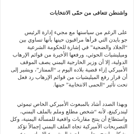
واشنطن تتعافى من حمّى الانتخابات
على الرغم من سياستها مع مجيء إدارة الرئيس
جو بايدن التي قرأها مراقبون حينها بأنها تساوي بين
“الجلاد والضحية” في إشارة للحكومة الشرعية
وميليشيات الحوثي، ورفعها الأخيرة من قوائم الإرهاب
الدولية، إلا أن وزير الخارجية اليمني يصف الموقف
الأميركي إزاء قضية بلاده اليوم بـ “الممتاز”، ويشير إلى
أن قرار رفع الميليشيات من قوائم الإرهاب رد فعل
تحت تأثير “الحمى الانتخابية” حينها.
وبهذا الصدد أشاد بالمبعوث الأميركي الخاص تيموثي
ليندركينغ، لأنه “شخص مطلع وملم بالملف اليمني،
واستطاع أن ينتج مقاربات واقعية للمسألة اليمنية، وكل
التصريحات الأميركية تجاه الملف اليمني إجمالاً تؤكد
بشكل واضح وجلي مواجهة المشروع الإيراني ودعم