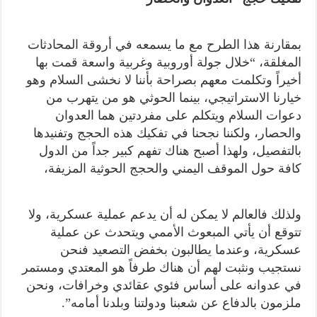
بمقارنة هذا الطرح مع ما يسمعه في أروقة المحادثات
المغلقة، “خلال جولة أوروبية وغربية واسعة قمت بها
أخيراً وتكلمت معهم بصراحة بأننا لا نخشى السلام وهو
خيارنا الاستراتيجي، بينما الحوثي هو من يتهرب من
دعوات السلام ويتكلم على مفردتين هما العدوان
والحصار، ولكننا نجحنا في تفكيك هذه الحجج وتفنيدها
بالتفصيل، ولهذا أصبح هناك تفهم كبير جداً من الدول
كافة حول الموقف اليمني والحجج الحوثية المزيفة،
ولذلك فالعالم لا يمكن له أن يدعم عملية عسكرية، ولا
تتوقع أن يأتي المبعوث الأممي ويتحدث عن عملية
عسكرية، وعندما يطالبون بخفض التصعيد فنحن
نستجيب ونثبت لهم أن هناك طرفاً هو المعتدي ومستمر
في عدوانه على أساس فئوي عقائدي وخرافات، ونحن
ملزمون بالدفاع عن شعبنا ودولتنا وبلدنا أمامه”.