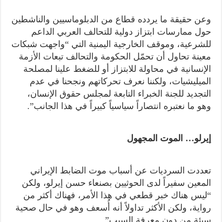
وعن حقيقة ما يردده قطاع من الدبلوماسيين والناشطين
حول ممارسات ابتزاز دولية للتحالف العربي الداعم
للشرعية، وموقف الخارجية اليمنية التي “واجهت شبكات
معينة تحاول أن تحمّل الحكومة والتحالف تبعات الأزمة
الإنسانية في محاولة للابتزاز أو للضغط علينا لمصلحة
الميليشيات، ولكننا نعرف تحركاتهم ونجحنا في عدم
التجديد للجنة الخبراء التابعة لمجلس حقوق الإنسان،
وهو ما نعتبره انتصاراً سياسياً كبيراً في هذا الجانب”.
إيرلو… الموت المجهول
تعددت السرديات عن أسباب موت الضابط الإيراني
المعين سفيراً لدى الحوثيين بصنعاء حسن إيرلو، ولكن
“ليس هناك خبر قطعي في هذا الأمر، فهناك أكثر من
رواية، ولكن الأكثر تداولاً أنه أُسعف وهو في حال صحية
سيئة من دون معرفة السبب”.