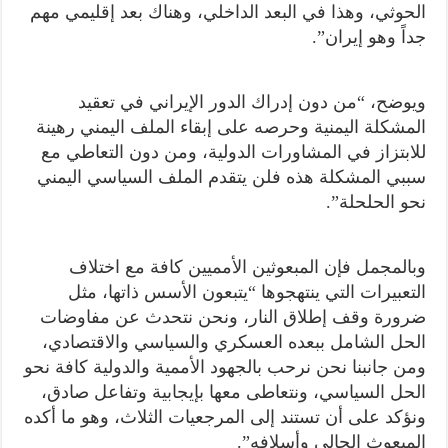
الحوثي، وهذا في البعد الداخلي، وهناك بعد إقليمي مهم
جداً وهو إيران”.
ويوضح، “من دون إدراك الدور الإيراني في تعقيد
المشكلة اليمنية وحرصه على إبقاء الملف اليمني رهينة
للابتزاز في المشاورات الدولية، ومن دون التعاطي مع
سببي المشكلة هذه فلن يتقدم الملف السياسي اليمني
نحو الحلحلة”.
وبالمجمل فإن المبعوثين الأمميين كافة مع اختلاف
التعبيرات التي ينتهجوها “يتبعون الأسس ذاتها، مثل
ضرورة وقف إطلاق النار، ونحن نتحدث عن مفاوضات
الحل الشامل ببعده العسكري والسياسي والاقتصادي،
ومن جانبنا نحن نرحب بالجهود الأممية والدولية كافة نحو
الحل السياسي، ونتعاطى معها بإيجابية وتفاعل صادق،
ونؤكد على أن تستند إلى المرجعيات الثلاث، وهو ما أكده
المبعوث الحالي وأسلافه”.