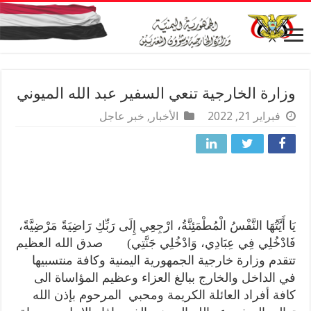
وزارة الخارجية تنعي السفير عبد الله الميوني
فبراير 21, 2022
الأخبار
,
خبر عاجل
يَا أَيَّتُهَا النَّفْسُ الْمُطْمَئِنَّةُ، ارْجِعِي إِلَى رَبِّكِ رَاضِيَةً مَرْضِيَّةً،
فَادْخُلِي فِي عِبَادِي، وَادْخُلِي جَنَّتِي) صدق الله العظيم
تتقدم وزارة خارجية الجمهورية اليمنية وكافة منتسبيها
في الداخل والخارج ببالغ العزاء وعظيم المؤاساة الى
كافة أفراد العائلة الكريمة ومحبي المرحوم بإذن الله