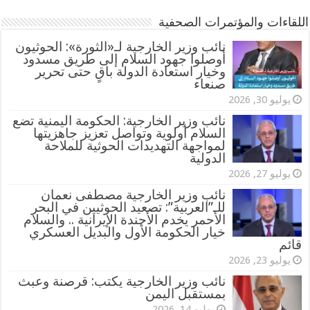
اللقاءات والمؤتمرات الصحفية
‏نائب وزير الخارجية لـ«الثورة»: الحوثيون
أوصلوا جهود السلام إلى طريق مسدود
وخيار استعادة الدولة باقٍ حتى تحرير
صنعاء
يوليو 30, 2026
نائب وزير الخارجية: الحكومة اليمنية تضع
السلام أولوية وتواصل تعزيز جاهزيتها
لمواجهة التهديدات الحوثية للملاحة
الدولية
يوليو 27, 2026
نائب وزير الخارجية مصطفى نعمان
للـ”العربية”: تصعيد الحوثيين في البحر
الأحمر يخدم الأجندة الإيرانية .. والسلام
خيار الحكومة الأول والبديل العسكري
قائم
يوليو 23, 2026
نائب وزير الخارجية يكتب: قرصنة وعبث
بمستقبل اليمن
يوليو 14, 2026