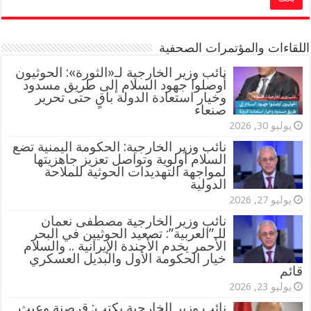
اللقاءات والمؤتمرات الصحفية
‏نائب وزير الخارجية لـ«الثورة»: الحوثيون
أوصلوا جهود السلام إلى طريق مسدود
وخيار استعادة الدولة باقٍ حتى تحرير
صنعاء
يوليو 30, 2026
نائب وزير الخارجية: الحكومة اليمنية تضع
السلام أولوية وتواصل تعزيز جاهزيتها
لمواجهة التهديدات الحوثية للملاحة
الدولية
يوليو 27, 2026
نائب وزير الخارجية مصطفى نعمان
للـ”العربية”: تصعيد الحوثيين في البحر
الأحمر يخدم الأجندة الإيرانية .. والسلام
خيار الحكومة الأول والبديل العسكري
قائم
يوليو 23, 2026
نائب وزير الخارجية يكتب: قرصنة وعبث