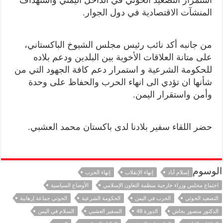
المنشآت الاقتصادية في دول الجوار.
من جانبه أكد نائب رئيس مجلس الشيوخ الباكستاني،
على متانة العلاقات الأخوية بين البلدين ودعم بلاده
للحكومة الشرعية و استمرار دعم كافة الجهود التي من
شأنها ان تؤدي الى انهاء الحرب والحفاظ على وحدة
وأمن واستقرار اليمن.
حضر اللقاء سفير بلادنا لدى باكستان محمد العشبي.
الوسوم
إسلام أباد
إنهاء الإنقلاب
إنهاء الحرب
اجتماع مجلس وزراء خارجية منظمة التعاون الإسلامي
الأوضاع السياسية
التصعيد الحوثي
الحرب في اليمن
الحكومة الشرعية
الحوثي جماعة إرهابية
الدكتور منصور بجاش
الدورة 48
السفير العشبي
السلام في اليمن