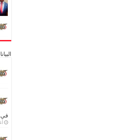
البيا
في 
أغس