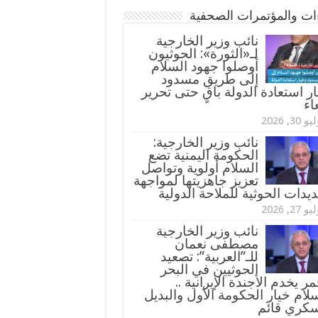
ءات والمؤتمرات الصحفية
‏نائب وزير الخارجية
لـ«الثورة»: الحوثيون
أوصلوا جهود السلام
إلى طريق مسدود
ر استعادة الدولة باقٍ حتى تحرير
اء
و 30, 2026
نائب وزير الخارجية:
الحكومة اليمنية تضع
السلام أولوية وتواصل
تعزيز جاهزيتها لمواجهة
ديدات الحوثية للملاحة الدولية
و 27, 2026
نائب وزير الخارجية
مصطفى نعمان
للـ”العربية”: تصعيد
الحوثيين في البحر
مر يخدم الأجندة الإيرانية ..
لام خيار الحكومة الأول والبديل
سكري قائم