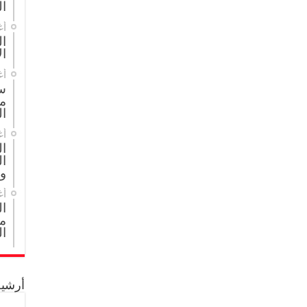
ال
أغ
ال
ال
أغ
س
م
ال
أغ
ا
ال
و
أغ
ا
مج
ال
أرشيف