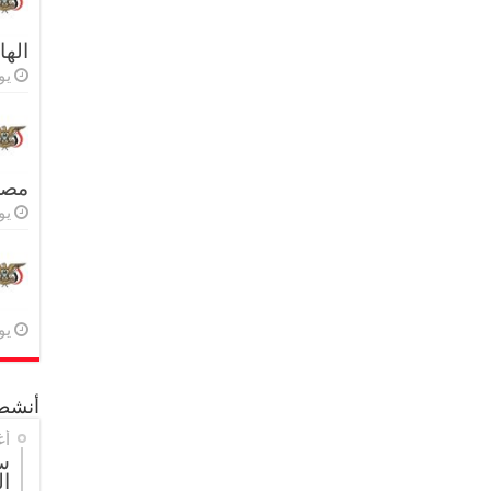
اله
يولي
مصر 
يولي
يولي
أنشطة
أغ
س
ال