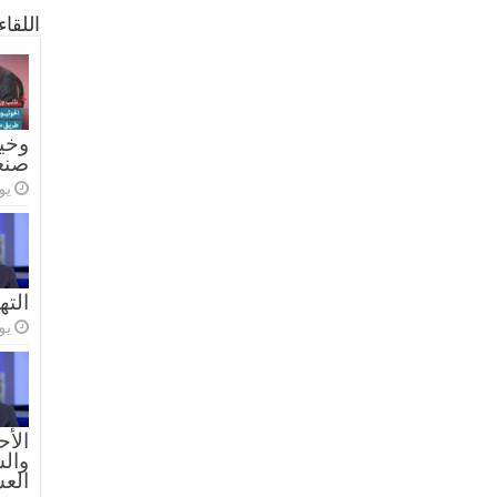
اللقا
وخيا
صنع
يولي
الته
يولي
الأح
والس
الع