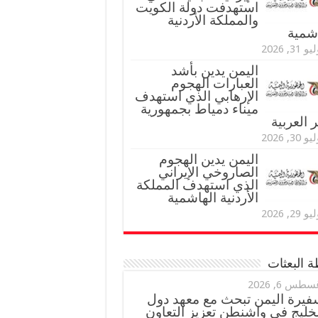
استهدفت دولة الكويت
والمملكة الأردنية
اشمية
و 31, 2026
اليمن يدين بأشد
العبارات الهجوم
الإرهابي الذي استهدف
ميناء دمياط بجمهورية
العربية
و 30, 2026
اليمن يدين الهجوم
الصاروخي الإيراني
الذي استهدف المملكة
الأردنية الهاشمية
و 29, 2026
 البعثات
سطس 6, 2026
فيرة اليمن تبحث مع معهد دول
خليج في واشنطن تعزيز التعاون