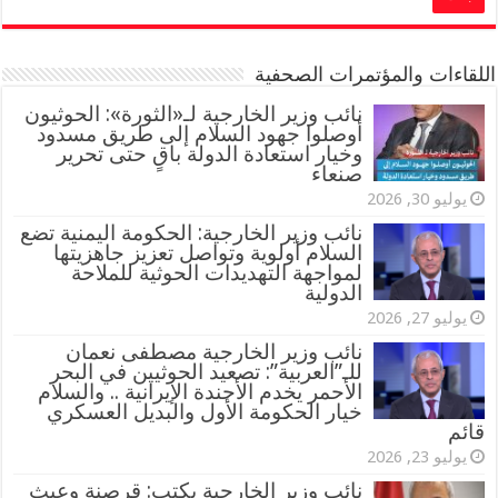
اللقاءات والمؤتمرات الصحفية
‏نائب وزير الخارجية لـ«الثورة»: الحوثيون
أوصلوا جهود السلام إلى طريق مسدود
وخيار استعادة الدولة باقٍ حتى تحرير
صنعاء
يوليو 30, 2026
نائب وزير الخارجية: الحكومة اليمنية تضع
السلام أولوية وتواصل تعزيز جاهزيتها
لمواجهة التهديدات الحوثية للملاحة
الدولية
يوليو 27, 2026
نائب وزير الخارجية مصطفى نعمان
للـ”العربية”: تصعيد الحوثيين في البحر
الأحمر يخدم الأجندة الإيرانية .. والسلام
خيار الحكومة الأول والبديل العسكري
قائم
يوليو 23, 2026
نائب وزير الخارجية يكتب: قرصنة وعبث